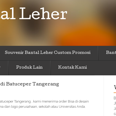
al Leher
Souvenir Bantal Leher Custom Promosi
Bant
r
Produk Lain
Kontak Kami
 di Batuceper Tangerang
B
 Batuceper Tangerang , kami menerima order Bisa di desain
J
 dan logo perusahaan, sekolah atau Universitas Anda.
J
c