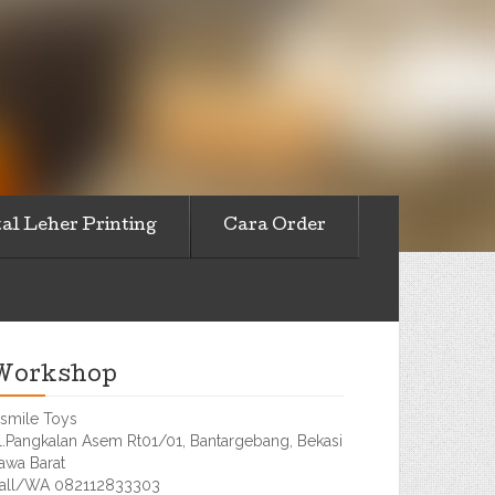
al Leher Printing
Cara Order
Workshop
smile Toys
l.Pangkalan Asem Rt01/01, Bantargebang, Bekasi
awa Barat
all/WA 082112833303