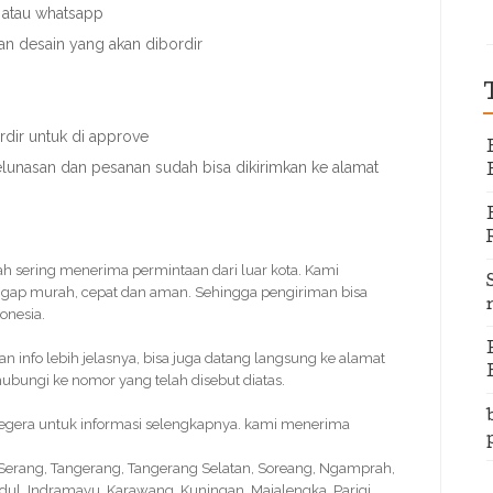
 atau whatsapp
an desain yang akan dibordir
dir untuk di approve
elunasan dan pesanan sudah bisa dikirimkan ke alamat
dah sering menerima permintaan dari luar kota. Kami
gap murah, cepat dan aman. Sehingga pengiriman bisa
onesia.
info lebih jelasnya, bisa juga datang langsung ke alamat
bungi ke nomor yang telah disebut diatas.
 segera untuk informasi selengkapnya. kami menerima
, Serang, Tangerang, Tangerang Selatan, Soreang, Ngamprah,
idul, Indramayu, Karawang, Kuningan, Majalengka, Parigi,