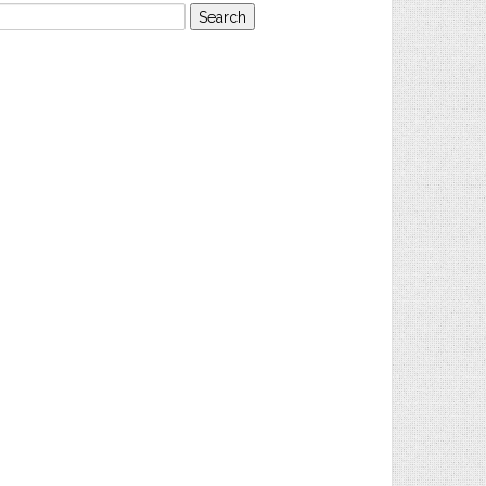
earch
or: