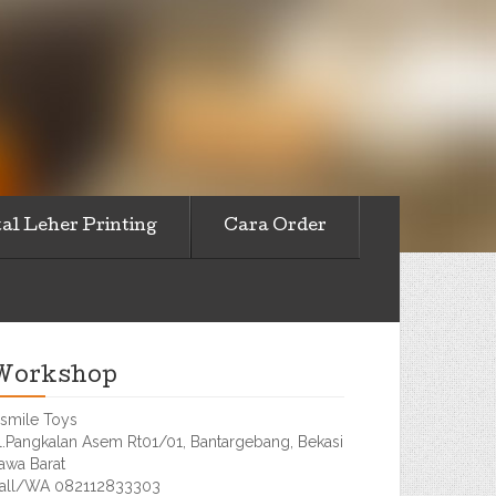
al Leher Printing
Cara Order
Workshop
smile Toys
l.Pangkalan Asem Rt01/01, Bantargebang, Bekasi
awa Barat
all/WA 082112833303