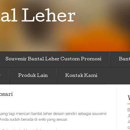
al Leher
Souvenir Bantal Leher Custom Promosi
Bant
r
Produk Lain
Kontak Kami
osari
B
yang lagi mencari bantal leher desain sendiri sebagai souvenir
J
 Anda sudah berada di web yang sesuai.
J
c