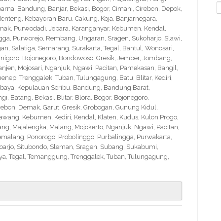
S
na, Bandung, Banjar, Bekasi, Bogor, Cimahi, Cirebon, Depok,
f
nteng, Kebayoran Baru, Cakung, Koja, Banjarnegara,
Demak, Purwodadi, Jepara, Karanganyar, Kebumen, Kendal,
ngga, Purworejo, Rembang, Ungaran, Sragen, Sukoharjo, Slawi,
 Salatiga, Semarang, Surakarta, Tegal, Bantul, Wonosari,
nigoro, Bojonegoro, Bondowoso, Gresik, Jember, Jombang,
en, Mojosari, Nganjuk, Ngawi, Pacitan, Pamekasan, Bangil,
nep, Trenggalek, Tuban, Tulungagung, Batu, Blitar, Kediri,
abaya, Kepulauan Seribu, Bandung, Bandung Barat,
 Batang, Bekasi, Blitar, Blora, Bogor, Bojonegoro,
Cirebon, Demak, Garut, Gresik, Grobogan, Gunung Kidul,
wang, Kebumen, Kediri, Kendal, Klaten, Kudus, Kulon Progo,
g, Majalengka, Malang, Mojokerto, Nganjuk, Ngawi, Pacitan,
emalang, Ponorogo, Probolinggo, Purbalingga, Purwakarta,
arjo, Situbondo, Sleman, Sragen, Subang, Sukabumi,
a, Tegal, Temanggung, Trenggalek, Tuban, Tulungagung,