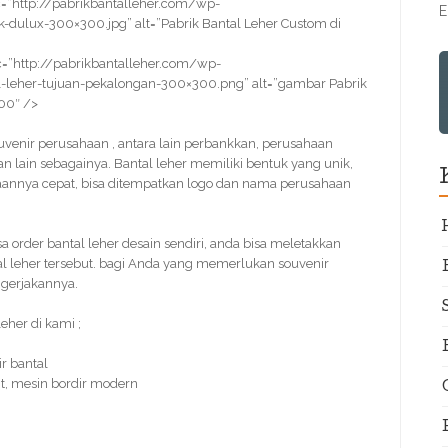
=”http://pabrikbantalleher.com/wp-
E
dulux-300×300.jpg” alt=”Pabrik Bantal Leher Custom di
=”http://pabrikbantalleher.com/wp-
leher-tujuan-pekalongan-300×300.png” alt=”gambar Pabrik
300″ />
souvenir perusahaan , antara lain perbankkan, perusahaan
 lain sebagainya. Bantal leher memiliki bentuk yang unik,
rjaannya cepat, bisa ditempatkan logo dan nama perusahaan
order bantal leher desain sendiri, anda bisa meletakkan
al leher tersebut. bagi Anda yang memerlukan souvenir
ngerjakannya.
her di kami ;
r bantal
t, mesin bordir modern