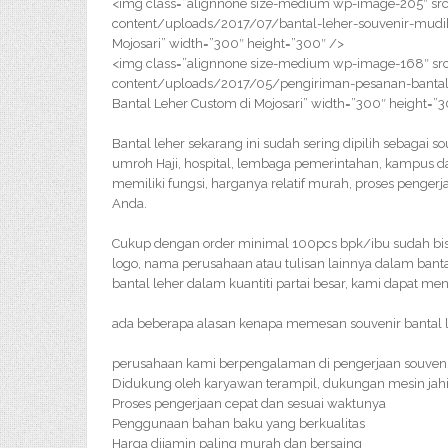
<img class=”alignnone size-medium wp-image-205″ src
content/uploads/2017/07/bantal-leher-souvenir-mudik-
Mojosari” width=”300″ height=”300″ />
<img class=”alignnone size-medium wp-image-168″ src
content/uploads/2017/05/pengiriman-pesanan-bantal-
Bantal Leher Custom di Mojosari” width=”300″ height=”
Bantal leher sekarang ini sudah sering dipilih sebagai 
umroh Haji, hospital, lembaga pemerintahan, kampus dan
memiliki fungsi, harganya relatif murah, proses penge
Anda.
Cukup dengan order minimal 100pcs bpk/ibu sudah bisa 
logo, nama perusahaan atau tulisan lainnya dalam bant
bantal leher dalam kuantiti partai besar, kami dapat me
ada beberapa alasan kenapa memesan souvenir bantal le
perusahaan kami berpengalaman di pengerjaan souveni
Didukung oleh karyawan terampil, dukungan mesin jahi
Proses pengerjaan cepat dan sesuai waktunya
Penggunaan bahan baku yang berkualitas
Harga dijamin paling murah dan bersaing