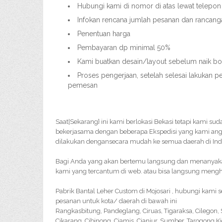
Hubungi kami di nomor di atas lewat telepon
Infokan rencana jumlah pesanan dan rancang
Penentuan harga
Pembayaran dp minimal 50%
Kami buatkan desain/layout sebelum naik bor
Proses pengerjaan, setelah selesai lakukan p
pemesan
Saat|Sekarang} ini kami berlokasi Bekasi tetapi kami su
bekerjasama dengan beberapa Ekspedisi yang kami ang
dilakukan dengansecara mudah ke semua daerah di Ind
Bagi Anda yang akan bertemu langsung dan menanyakan 
kami yang tercantum di web. atau bisa langsung menghu
Pabrik Bantal Leher Custom di Mojosari , hubungi kami
pesanan untuk kota/ daerah di bawah ini
Rangkasbitung, Pandeglang, Ciruas, Tigaraksa, Cilegon
Cikarang, Cibinong, Ciamis, Cianjur, Sumber, Tarogong K