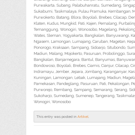
Purwakarta, Subang, Palabuhanratu, Sumedang, Singapar
Sukabumi, Tasikmalaya, Pulau Pramuka, Kembangan, Me
Purwokerto, Batang, Blora, Boyolali, Brebes, Cilacap, 
Klaten, Kudus, Mungkid, Pati, Kajen, Pemalang, Purbali
Temanggung, Wonogiri, Wonosobo, Magelang, Pekalongan,
Wates, Sleman, Yogyakarta, Bangkalan, Banyuwangi, Ka
Ngasem, Lamongan, Lumajang, Caruban, Magetan, Kepanj
Ponorogo, Kraksaan, Sampang, Sidoarjo, Situbondo, Sume
Madiun, Malang, Mojokerto, Pasuruan, Probolinggo, Sur
Bangkalan, Banjarnegara, Bantul, Banyumas, Banyuwangi,
Bondowoso, Boyolali, Brebes, Ciamis, Cianjur, Cilacap, 
Indramayu, Jember, Jepara, Jombang, Karanganyar, Kara
Kuningan, Lamongan, Lebak, Lumajang, Madiun, Magelan
Pamekasan, Pandeglang, Pasuruan, Pati, Pekalongan, P
Purworejo, Rembang, Sampang, Semarang, Serang, Sido
Sukoharjo, Sumedang, Sumenep, Tangerang, Tasikmalay
Wonogiri, Wonosobo
This entry was posted in
Artikel
.