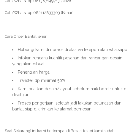
Call/Whatsapp 081387149713 (Novi)
Call/Whatsapp 082112833303 (Kahar)
Cara Order Bantal leher ;
Hubungi kami di nomor di atas via telepon atau whatsapp
Infokan rencana kuantiti pesanan dan rancangan desain
yang akan dibuat
Penentuan harga
Transfer dp minimal 50%
Kami buatkan desain/layout sebelum naik bordir untuk di
disetujui
Proses pengerjaan, setelah jadi lakukan pelunasan dan
bantal siap dikirimkan ke alamat pemesan
Saat|Sekarang} ini kami bertempat di Bekasi tetapi kami sudah