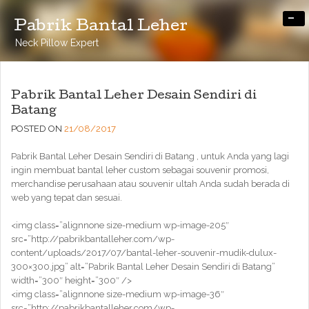
-
Pabrik Bantal Leher
Neck Pillow Expert
Pabrik Bantal Leher Desain Sendiri di
Batang
POSTED ON
21/08/2017
Pabrik Bantal Leher Desain Sendiri di Batang , untuk Anda yang lagi
ingin membuat bantal leher custom sebagai souvenir promosi,
merchandise perusahaan atau souvenir ultah Anda sudah berada di
web yang tepat dan sesuai.
<img class=”alignnone size-medium wp-image-205″
src=”http://pabrikbantalleher.com/wp-
content/uploads/2017/07/bantal-leher-souvenir-mudik-dulux-
300×300.jpg” alt=”Pabrik Bantal Leher Desain Sendiri di Batang”
width=”300″ height=”300″ />
<img class=”alignnone size-medium wp-image-36″
src=”http://pabrikbantalleher.com/wp-