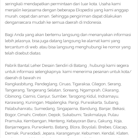
seringkali mendapatkan permintaan dari luar kota. Usaha kami
menjalin kerjasama dengan beberapa Ekspedisi yang kami anggap
murah, cepat dan aman. Sehingga pengiriman dapat dilakukan
dengansecara mudah ke semua daerah di Indonesia.
Bagi Anda yang akan bertemu langsung dan menanyakan informasi
lebih jelasnya, bisa juga datang langsung ke alamat kami yang
tercantum di web. atau bisa langsung menghubungi ke nomor yang
telah disebut diatas.
Pabrik Bantal Leher Desain Sendiri di Batang , hubungi kami segera
untuk informasi selengkapnya. kami menerima pesanan untuk kota/
daerah di bawah ini
Rangkasbitung, Pandeglang, Ciruas, Tigaraksa, Cilegon, Serang,
Tangerang, Tangerang Selatan, Soreang, Ngamprah, Cikarang,
Cibinong, Ciamis, Cianjur, Sumber, Tarogong Kidul, Indramayu,
Karawang, Kuningan, Majalengka, Parigi, Purwakarta, Subang,
Palabuhanratu, Sumedang, Singaparna, Bandung, Banjar, Bekasi,
Bogor, Cimahi, Cirebon, Depok, Sukabumi, Tasikmalaya, Pulau
Pramuka, Kembangan, Menteng, Kebayoran Baru, Cakung, Koja,
Banjarnegara, Purwokerto, Batang, Blora, Boyolali, Brebes, Cilacap,
Demak, Purwodadi, Jepara, Karanganyar, Kebumen, Kendal, Klaten,