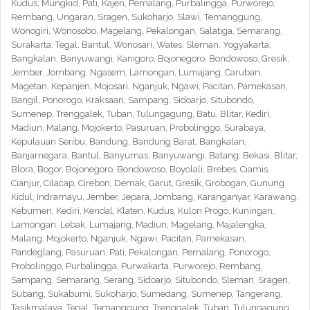
Kudus, Mungkid, Pati, Kajen, Pemalang, Purbalingga, Purworejo,
Rembang, Ungaran, Sragen, Sukoharjo, Slawi, Temanggung,
Wonogiri, Wonosobo, Magelang, Pekalongan, Salatiga, Semarang,
Surakarta, Tegal, Bantul, Wonosari, Wates, Sleman, Yogyakarta,
Bangkalan, Banyuwangi, Kanigoro, Bojonegoro, Bondowoso, Gresik,
Jember, Jombang, Ngasem, Lamongan, Lumajang, Caruban,
Magetan, Kepanjen, Mojosari, Nganjuk, Ngawi, Pacitan, Pamekasan,
Bangil, Ponorogo, Kraksaan, Sampang, Sidoarjo, Situbondo,
Sumenep, Trenggalek, Tuban, Tulungagung, Batu, Blitar, Kediri,
Madiun, Malang, Mojokerto, Pasuruan, Probolinggo, Surabaya,
Kepulauan Seribu, Bandung, Bandung Barat, Bangkalan,
Banjarnegara, Bantul, Banyumas, Banyuwangi, Batang, Bekasi, Blitar,
Blora, Bogor, Bojonegoro, Bondowoso, Boyolali, Brebes, Ciamis,
Cianjur, Cilacap, Cirebon, Demak, Garut, Gresik, Grobogan, Gunung
Kidul, Indramayu, Jember, Jepara, Jombang, Karanganyar, Karawang,
Kebumen, Kediri, Kendal, Klaten, Kudus, Kulon Progo, Kuningan,
Lamongan, Lebak, Lumajang, Madiun, Magelang, Majalengka,
Malang, Mojokerto, Nganjuk, Ngawi, Pacitan, Pamekasan,
Pandeglang, Pasuruan, Pati, Pekalongan, Pemalang, Ponorogo,
Probolinggo, Purbalingga, Purwakarta, Purworejo, Rembang,
Sampang, Semarang, Serang, Sidoarjo, Situbondo, Sleman, Sragen,
Subang, Sukabumi, Sukoharjo, Sumedang, Sumenep, Tangerang,
Tasikmalaya, Tegal, Temanggung, Trenggalek, Tuban, Tulungagung,