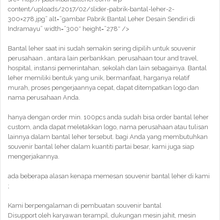
content/uploads/2017/02/slider-pabrik-bantal-leher-2-
300×278.jpg” alt=”gambar Pabrik Bantal Leher Desain Sendiri di
Indramayu” width=”300″ height=”278″ />
Bantal leher saat ini sudah semakin sering dipilih untuk souvenir
perusahaan , antara lain perbankkan, perusahaan tour and travel,
hospital, instansi pemerintahan, sekolah dan lain sebagainya. Bantal
leher memiliki bentuk yang unik, bermanfaat, harganya relatif
murah, proses pengerjaannya cepat, dapat ditempatkan logo dan
nama perusahaan Anda.
hanya dengan order min. 100pcs anda sudah bisa order bantal leher
custom, anda dapat meletakkan logo, nama perusahaan atau tulisan
lainnya dalam bantal leher tersebut. bagi Anda yang membutuhkan
souvenir bantal leher dalam kuantiti partai besar, kami juga siap
mengerjakannya.
ada beberapa alasan kenapa memesan souvenir bantal leher di kami
;
Kami berpengalaman di pembuatan souvenir bantal
Disupport oleh karyawan terampil, dukungan mesin jahit, mesin