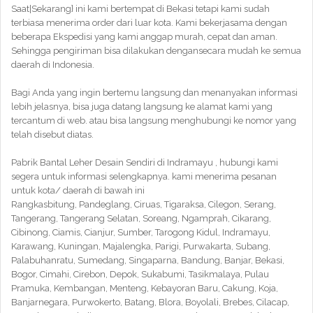
Saat|Sekarang} ini kami bertempat di Bekasi tetapi kami sudah
terbiasa menerima order dari luar kota. Kami bekerjasama dengan
beberapa Ekspedisi yang kami anggap murah, cepat dan aman.
Sehingga pengiriman bisa dilakukan dengansecara mudah ke semua
daerah di Indonesia.
Bagi Anda yang ingin bertemu langsung dan menanyakan informasi
lebih jelasnya, bisa juga datang langsung ke alamat kami yang
tercantum di web. atau bisa langsung menghubungi ke nomor yang
telah disebut diatas.
Pabrik Bantal Leher Desain Sendiri di Indramayu , hubungi kami
segera untuk informasi selengkapnya. kami menerima pesanan
untuk kota/ daerah di bawah ini
Rangkasbitung, Pandeglang, Ciruas, Tigaraksa, Cilegon, Serang,
Tangerang, Tangerang Selatan, Soreang, Ngamprah, Cikarang,
Cibinong, Ciamis, Cianjur, Sumber, Tarogong Kidul, Indramayu,
Karawang, Kuningan, Majalengka, Parigi, Purwakarta, Subang,
Palabuhanratu, Sumedang, Singaparna, Bandung, Banjar, Bekasi,
Bogor, Cimahi, Cirebon, Depok, Sukabumi, Tasikmalaya, Pulau
Pramuka, Kembangan, Menteng, Kebayoran Baru, Cakung, Koja,
Banjarnegara, Purwokerto, Batang, Blora, Boyolali, Brebes, Cilacap,