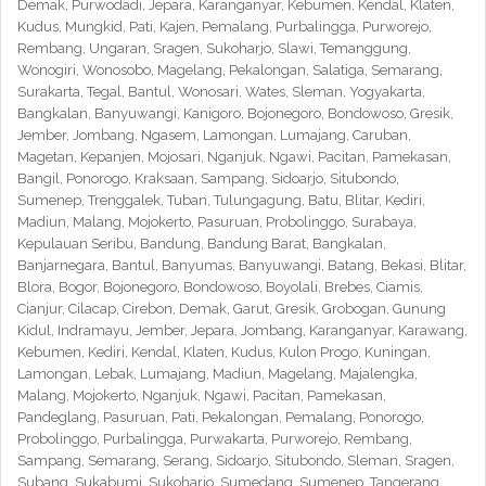
Demak, Purwodadi, Jepara, Karanganyar, Kebumen, Kendal, Klaten,
Kudus, Mungkid, Pati, Kajen, Pemalang, Purbalingga, Purworejo,
Rembang, Ungaran, Sragen, Sukoharjo, Slawi, Temanggung,
Wonogiri, Wonosobo, Magelang, Pekalongan, Salatiga, Semarang,
Surakarta, Tegal, Bantul, Wonosari, Wates, Sleman, Yogyakarta,
Bangkalan, Banyuwangi, Kanigoro, Bojonegoro, Bondowoso, Gresik,
Jember, Jombang, Ngasem, Lamongan, Lumajang, Caruban,
Magetan, Kepanjen, Mojosari, Nganjuk, Ngawi, Pacitan, Pamekasan,
Bangil, Ponorogo, Kraksaan, Sampang, Sidoarjo, Situbondo,
Sumenep, Trenggalek, Tuban, Tulungagung, Batu, Blitar, Kediri,
Madiun, Malang, Mojokerto, Pasuruan, Probolinggo, Surabaya,
Kepulauan Seribu, Bandung, Bandung Barat, Bangkalan,
Banjarnegara, Bantul, Banyumas, Banyuwangi, Batang, Bekasi, Blitar,
Blora, Bogor, Bojonegoro, Bondowoso, Boyolali, Brebes, Ciamis,
Cianjur, Cilacap, Cirebon, Demak, Garut, Gresik, Grobogan, Gunung
Kidul, Indramayu, Jember, Jepara, Jombang, Karanganyar, Karawang,
Kebumen, Kediri, Kendal, Klaten, Kudus, Kulon Progo, Kuningan,
Lamongan, Lebak, Lumajang, Madiun, Magelang, Majalengka,
Malang, Mojokerto, Nganjuk, Ngawi, Pacitan, Pamekasan,
Pandeglang, Pasuruan, Pati, Pekalongan, Pemalang, Ponorogo,
Probolinggo, Purbalingga, Purwakarta, Purworejo, Rembang,
Sampang, Semarang, Serang, Sidoarjo, Situbondo, Sleman, Sragen,
Subang, Sukabumi, Sukoharjo, Sumedang, Sumenep, Tangerang,