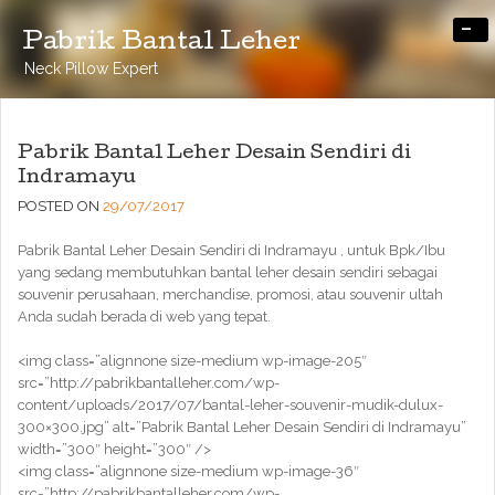
-
Pabrik Bantal Leher
Neck Pillow Expert
Pabrik Bantal Leher Desain Sendiri di
Indramayu
POSTED ON
29/07/2017
Pabrik Bantal Leher Desain Sendiri di Indramayu , untuk Bpk/Ibu
yang sedang membutuhkan bantal leher desain sendiri sebagai
souvenir perusahaan, merchandise, promosi, atau souvenir ultah
Anda sudah berada di web yang tepat.
<img class=”alignnone size-medium wp-image-205″
src=”http://pabrikbantalleher.com/wp-
content/uploads/2017/07/bantal-leher-souvenir-mudik-dulux-
300×300.jpg” alt=”Pabrik Bantal Leher Desain Sendiri di Indramayu”
width=”300″ height=”300″ />
<img class=”alignnone size-medium wp-image-36″
src=”http://pabrikbantalleher.com/wp-