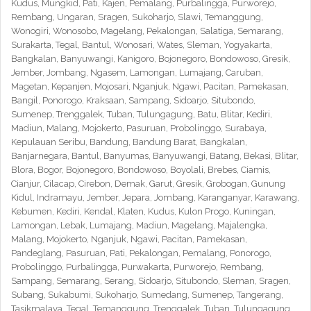
Kudus, Mungkid, Pati, Kajen, Pemalang, Purbalingga, Purworejo,
Rembang, Ungaran, Sragen, Sukoharjo, Slawi, Temanggung,
Wonogiri, Wonosobo, Magelang, Pekalongan, Salatiga, Semarang,
Surakarta, Tegal, Bantul, Wonosari, Wates, Sleman, Yogyakarta,
Bangkalan, Banyuwangi, Kanigoro, Bojonegoro, Bondowoso, Gresik,
Jember, Jombang, Ngasem, Lamongan, Lumajang, Caruban,
Magetan, Kepanjen, Mojosari, Nganjuk, Ngawi, Pacitan, Pamekasan,
Bangil, Ponorogo, Kraksaan, Sampang, Sidoarjo, Situbondo,
Sumenep, Trenggalek, Tuban, Tulungagung, Batu, Blitar, Kediri,
Madiun, Malang, Mojokerto, Pasuruan, Probolinggo, Surabaya,
Kepulauan Seribu, Bandung, Bandung Barat, Bangkalan,
Banjarnegara, Bantul, Banyumas, Banyuwangi, Batang, Bekasi, Blitar,
Blora, Bogor, Bojonegoro, Bondowoso, Boyolali, Brebes, Ciamis,
Cianjur, Cilacap, Cirebon, Demak, Garut, Gresik, Grobogan, Gunung
Kidul, Indramayu, Jember, Jepara, Jombang, Karanganyar, Karawang,
Kebumen, Kediri, Kendal, Klaten, Kudus, Kulon Progo, Kuningan,
Lamongan, Lebak, Lumajang, Madiun, Magelang, Majalengka,
Malang, Mojokerto, Nganjuk, Ngawi, Pacitan, Pamekasan,
Pandeglang, Pasuruan, Pati, Pekalongan, Pemalang, Ponorogo,
Probolinggo, Purbalingga, Purwakarta, Purworejo, Rembang,
Sampang, Semarang, Serang, Sidoarjo, Situbondo, Sleman, Sragen,
Subang, Sukabumi, Sukoharjo, Sumedang, Sumenep, Tangerang,
Tasikmalaya, Tegal, Temanggung, Trenggalek, Tuban, Tulungagung,