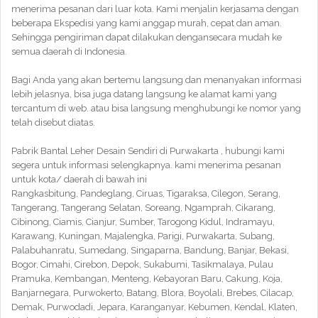
menerima pesanan dari luar kota. Kami menjalin kerjasama dengan
beberapa Ekspedisi yang kami anggap murah, cepat dan aman.
Sehingga pengiriman dapat dilakukan dengansecara mudah ke
semua daerah di Indonesia.
Bagi Anda yang akan bertemu langsung dan menanyakan informasi
lebih jelasnya, bisa juga datang langsung ke alamat kami yang
tercantum di web. atau bisa langsung menghubungi ke nomor yang
telah disebut diatas.
Pabrik Bantal Leher Desain Sendiri di Purwakarta , hubungi kami
segera untuk informasi selengkapnya. kami menerima pesanan
untuk kota/ daerah di bawah ini
Rangkasbitung, Pandeglang, Ciruas, Tigaraksa, Cilegon, Serang,
Tangerang, Tangerang Selatan, Soreang, Ngamprah, Cikarang,
Cibinong, Ciamis, Cianjur, Sumber, Tarogong Kidul, Indramayu,
Karawang, Kuningan, Majalengka, Parigi, Purwakarta, Subang,
Palabuhanratu, Sumedang, Singaparna, Bandung, Banjar, Bekasi,
Bogor, Cimahi, Cirebon, Depok, Sukabumi, Tasikmalaya, Pulau
Pramuka, Kembangan, Menteng, Kebayoran Baru, Cakung, Koja,
Banjarnegara, Purwokerto, Batang, Blora, Boyolali, Brebes, Cilacap,
Demak, Purwodadi, Jepara, Karanganyar, Kebumen, Kendal, Klaten,