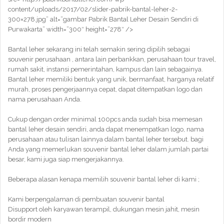
content/uploads/2017/02/slider-pabrik-bantal-leher-2-
300×278.jpg” alt=”gambar Pabrik Bantal Leher Desain Sendiri di
Purwakarta” width=”300″ height=”278″ />
Bantal leher sekarang ini telah semakin sering dipilih sebagai
souvenir perusahaan , antara lain perbankkan, perusahaan tour travel,
rumah sakit, instansi pemerintahan, kampus dan lain sebagainya.
Bantal leher memiliki bentuk yang unik, bermanfaat, harganya relatif
murah, proses pengerjaannya cepat, dapat ditempatkan logo dan
nama perusahaan Anda.
Cukup dengan order minimal 100pcs anda sudah bisa memesan
bantal leher desain sendiri, anda dapat menempatkan logo, nama
perusahaan atau tulisan lainnya dalam bantal leher tersebut. bagi
Anda yang memerlukan souvenir bantal leher dalam jumlah partai
besar, kami juga siap mengerjakannya.
Beberapa alasan kenapa memilih souvenir bantal leher di kami ;
Kami berpengalaman di pembuatan souvenir bantal
Disupport oleh karyawan terampil, dukungan mesin jahit, mesin
bordir modern