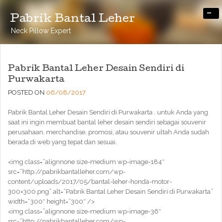
-
Pabrik Bantal Leher
Neck Pillow Expert
Pabrik Bantal Leher Desain Sendiri di
Purwakarta
POSTED ON
06/08/2017
Pabrik Bantal Leher Desain Sendiri di Purwakarta , untuk Anda yang
saat ini ingin membuat bantal leher desain sendiri sebagai souvenir
perusahaan, merchandise, promosi, atau souvenir ultah Anda sudah
berada di web yang tepat dan sesuai.
<img class=”alignnone size-medium wp-image-184″
src=”http://pabrikbantalleher.com/wp-
content/uploads/2017/05/bantal-leher-honda-motor-
300×300.png” alt=”Pabrik Bantal Leher Desain Sendiri di Purwakarta”
width=”300″ height=”300″ />
<img class=”alignnone size-medium wp-image-36″
src=”http://pabrikbantalleher.com/wp-