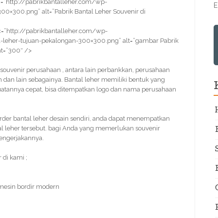
=”http://pabrikbantalleher.com/wp-
E
0×300.png” alt=”Pabrik Bantal Leher Souvenir di
=”http://pabrikbantalleher.com/wp-
leher-tujuan-pekalongan-300×300.png” alt=”gambar Pabrik
ht=”300″ />
ai souvenir perusahaan , antara lain perbankkan, perusahaan
h dan lain sebagainya. Bantal leher memiliki bentuk yang
buatannya cepat, bisa ditempatkan logo dan nama perusahaan
der bantal leher desain sendiri, anda dapat menempatkan
al leher tersebut. bagi Anda yang memerlukan souvenir
mengerjakannya.
di kami ;
 mesin bordir modern