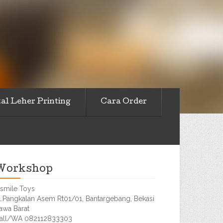
al Leher Printing
Cara Order
Workshop
smile Toys
l.Pangkalan Asem Rt01/01, Bantargebang, Bekasi
awa Barat
all/WA 082112833303