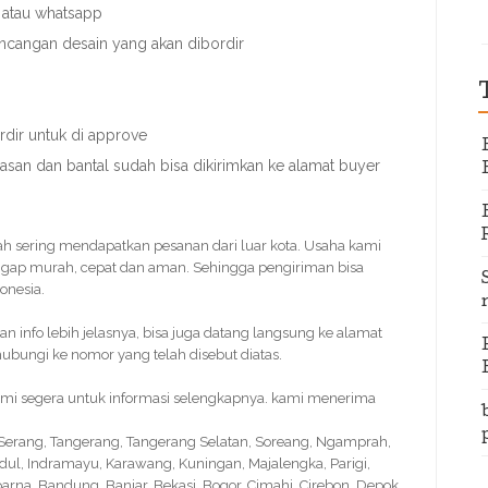
 atau whatsapp
ncangan desain yang akan dibordir
dir untuk di approve
nasan dan bantal sudah bisa dikirimkan ke alamat buyer
udah sering mendapatkan pesanan dari luar kota. Usaha kami
gap murah, cepat dan aman. Sehingga pengiriman bisa
onesia.
info lebih jelasnya, bisa juga datang langsung ke alamat
bungi ke nomor yang telah disebut diatas.
kami segera untuk informasi selengkapnya. kami menerima
, Serang, Tangerang, Tangerang Selatan, Soreang, Ngamprah,
idul, Indramayu, Karawang, Kuningan, Majalengka, Parigi,
na, Bandung, Banjar, Bekasi, Bogor, Cimahi, Cirebon, Depok,