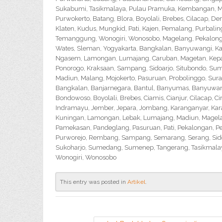
Sukabumi, Tasikmalaya, Pulau Pramuka, Kembangan, Me
Purwokerto, Batang, Blora, Boyolali, Brebes, Cilacap, 
Klaten, Kudus, Mungkid, Pati, Kajen, Pemalang, Purbali
Temanggung, Wonogiri, Wonosobo, Magelang, Pekalongan,
Wates, Sleman, Yogyakarta, Bangkalan, Banyuwangi, Ka
Ngasem, Lamongan, Lumajang, Caruban, Magetan, Kepanj
Ponorogo, Kraksaan, Sampang, Sidoarjo, Situbondo, Sume
Madiun, Malang, Mojokerto, Pasuruan, Probolinggo, Sur
Bangkalan, Banjarnegara, Bantul, Banyumas, Banyuwangi,
Bondowoso, Boyolali, Brebes, Ciamis, Cianjur, Cilacap, 
Indramayu, Jember, Jepara, Jombang, Karanganyar, Kara
Kuningan, Lamongan, Lebak, Lumajang, Madiun, Magelan
Pamekasan, Pandeglang, Pasuruan, Pati, Pekalongan, P
Purworejo, Rembang, Sampang, Semarang, Serang, Sido
Sukoharjo, Sumedang, Sumenep, Tangerang, Tasikmalay
Wonogiri, Wonosobo
This entry was posted in
Artikel
.