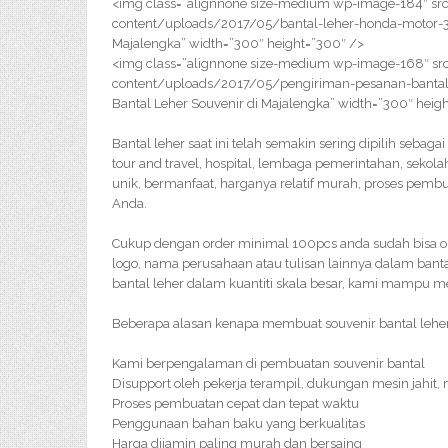
<img class=”alignnone size-medium wp-image-184″ src
content/uploads/2017/05/bantal-leher-honda-motor-30
Majalengka” width=”300″ height=”300″ />
<img class=”alignnone size-medium wp-image-168″ src
content/uploads/2017/05/pengiriman-pesanan-bantal-
Bantal Leher Souvenir di Majalengka” width=”300″ heig
Bantal leher saat ini telah semakin sering dipilih sebag
tour and travel, hospital, lembaga pemerintahan, sekola
unik, bermanfaat, harganya relatif murah, proses pem
Anda.
Cukup dengan order minimal 100pcs anda sudah bisa or
logo, nama perusahaan atau tulisan lainnya dalam bant
bantal leher dalam kuantiti skala besar, kami mampu 
Beberapa alasan kenapa membuat souvenir bantal leher 
Kami berpengalaman di pembuatan souvenir bantal
Disupport oleh pekerja terampil, dukungan mesin jahit,
Proses pembuatan cepat dan tepat waktu
Penggunaan bahan baku yang berkualitas
Harga dijamin paling murah dan bersaing