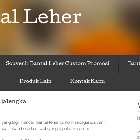
al Leher
Souvenir Bantal Leher Custom Promosi
Bant
r
Produk Lain
Kontak Kami
ajalengka
B
a yang lagi mencari bantal leher custom sebagai souvenir
J
nda sudah berada di web yang tepat dan sesuai.
J
c