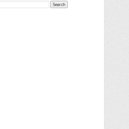
earch
or: