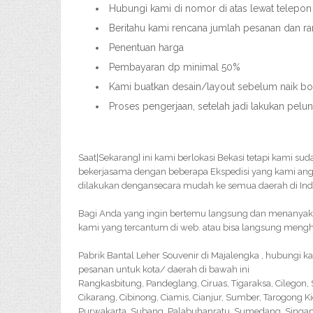
Hubungi kami di nomor di atas lewat telepon
Beritahu kami rencana jumlah pesanan dan ra
Penentuan harga
Pembayaran dp minimal 50%
Kami buatkan desain/layout sebelum naik bor
Proses pengerjaan, setelah jadi lakukan pelu
Saat|Sekarang} ini kami berlokasi Bekasi tetapi kami s
bekerjasama dengan beberapa Ekspedisi yang kami ang
dilakukan dengansecara mudah ke semua daerah di Ind
Bagi Anda yang ingin bertemu langsung dan menanyakan 
kami yang tercantum di web. atau bisa langsung menghu
Pabrik Bantal Leher Souvenir di Majalengka , hubungi 
pesanan untuk kota/ daerah di bawah ini
Rangkasbitung, Pandeglang, Ciruas, Tigaraksa, Cilegon
Cikarang, Cibinong, Ciamis, Cianjur, Sumber, Tarogong K
Purwakarta, Subang, Palabuhanratu, Sumedang, Singapar