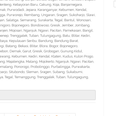
S
nteng, Kebayoran Baru, Cakung, Koja, Banjarnegara,
f
Demak, Purwodadi, Jepara, Karanganyar, Kebumen, Kendal,
ngga, Purworejo, Rembang, Ungaran, Sragen, Sukoharjo, Slawi,
 Salatiga, Semarang, Surakarta, Tegal, Bantul, Wonosari,
nigoro, Bojonegoro, Bondowoso, Gresik, Jember, Jombang,
en, Mojosari, Nganjuk, Ngawi, Pacitan, Pamekasan, Bangil,
nep, Trenggalek, Tuban, Tulungagung, Batu, Blitar, Kediri,
abaya, Kepulauan Seribu, Bandung, Bandung Barat,
 Batang, Bekasi, Blitar, Blora, Bogor, Bojonegoro,
Cirebon, Demak, Garut, Gresik, Grobogan, Gunung Kidul,
wang, Kebumen, Kediri, Kendal, Klaten, Kudus, Kulon Progo,
g, Majalengka, Malang, Mojokerto, Nganjuk, Ngawi, Pacitan,
emalang, Ponorogo, Probolinggo, Purbalingga, Purwakarta,
arjo, Situbondo, Sleman, Sragen, Subang, Sukabumi,
a, Tegal, Temanggung, Trenggalek, Tuban, Tulungagung,