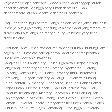
kerjasama dengan beberapa Ekspedisi yang kami anggap murah,
cepat dan aman. Sehingga pengiriman dapat dilakukan
dengansecara mudah ke semua daerah di Indonesia.
Bagi Anda yang ingin bertemu langsung dan menanyakan info lebih
jelasnya, bisa juga datang langsung ke alamat kami yang tercantum
di web. atau bisa langsung menghubungi ke nomor yang telah
disebut diatas.
Produsen Bantal Leher Promosi Perusahaan di Tuban , hubungi kami
segera untuk informasi selengkapnya. kami menerima pesanan
untuk kota/ daerah di bawah ini
Rangkasbitung, Pandeglang, Ciruas, Tigaraksa, Cilegon, Serang,
Tangerang, Tangerang Selatan, Soreang, Ngamprah, Cikarang,
Cibinong, Ciamis, Cianjur, Sumber, Tarogong Kidul, Indramayu,
Karawang, Kuningan, Majalengka, Parigi, Purwakarta, Subang,
Palabuhanratu, Sumedang, Singaparna, Bandung, Banjar, Bekasi,
Bogor, Cimahi, Cirebon, Depok, Sukabumi, Tasikmalaya, Pulau
Pramuka, Kembangan, Menteng, Kebayoran Baru, Cakung, Koja,
Banjarnegara, Purwokerto, Batang, Blora, Boyolali, Brebes, Cilacap,
Demak, Purwodadi, Jepara, Karanganyar, Kebumen, Kendal, Klaten,
Kudus, Mungkid, Pati, Kajen, Pemalang, Purbalingga, Purworejo,