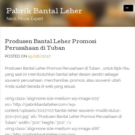
-
Pabrik Bantal Leher
Neck Pillow Expert
Produsen Bantal Leher Promosi
Perusahaan di Tuban
POSTED ON
15/08/2017
Produsen Bantal Leher Promosi Perusahaan di Tuban , untuk Bpk/Ibu
yang saat ini membutuhkan bantal leher desain sendiri sebagai
souvenir perusahaan, merchandise, promosi, atau souvenir ultah
Anda sudah berada di web yang sesuai.
<img class=”alignnone size-medium wp-image-205″
src=”http://pabrikbantalleher.com/wp-
content/uploads/2017/07/bantal-leher-souvenir-mudik-dulux-
300×300.jpg” alt=”Produsen Bantal Leher Promosi Perusahaan di
Tuban” width=”300″ height=”300″ />
<img class=”alignnone size-medium wp-image-168″
src=”http://pabrikbantalleher.com/wp-