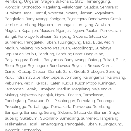
Rembang, Ungaran, Sragen, Sukoharjo, Slawi, Temanggung,
Wonogiri, Wonosobo, Magelang, Pekalongan, Salatiga, Semarang,
Surakarta, Tegal, Bantul, Wonosari, Wates, Sleman, Yogyakarta,
Bangkalan, Banyuwangi, Kanigoro, Bojonegoro, Bondowoso, Gresik,
Jember, Jombang, Ngasem, Lamongan, Lumajang, Caruban,
Magetan, Kepanjen, Mojosari, Nganjuk, Ngawi, Pacitan, Pamekasan,
Bangil, Ponorogo, Kraksaan, Sampang, Sidoarjo, Situbondo,
Sumenep, Trenggalek, Tuban, Tulungagung, Batu, Blitar, Kediri,
Madiun, Malang, Mojokerto, Pasuruan, Probolinggo, Surabaya,
Kepulauan Seribu, Bandung, Bandung Barat, Bangkalan,
Banjarnegara, Bantul, Banyumas, Banyuwangi, Batang, Bekasi, Blitar,
Blora, Bogor, Bojonegoro, Bondowoso, Boyolali, Brebes, Ciamis,
Cianjur, Cilacap, Cirebon, Demak, Garut, Gresik, Grobogan, Gunung
Kidul, Indramayu, Jember, Jepara, Jombang, Karanganyar, Karawang,
Kebumen, Kediri, Kendal, Klaten, Kudus, Kulon Progo, Kuningan,
Lamongan, Lebak, Lumajang, Madiun, Magelang, Majalengka,
Malang, Mojokerto, Nganjuk, Ngawi, Pacitan, Pamekasan,
Pandeglang, Pasuruan, Pati, Pekalongan, Pemalang, Ponorogo,
Probolinggo, Purbalingga, Purwakarta, Purworejo, Rembang,
Sampang, Semarang, Serang, Sidoarjo, Situbondo, Sleman, Sragen,
Subang, Sukabumi, Sukoharjo, Sumedang, Sumenep, Tangerang,
Tasikmalaya, Tegal, Temanggung, Trenggalek, Tuban, Tulungagung,
Wonogiri, Wonosobo