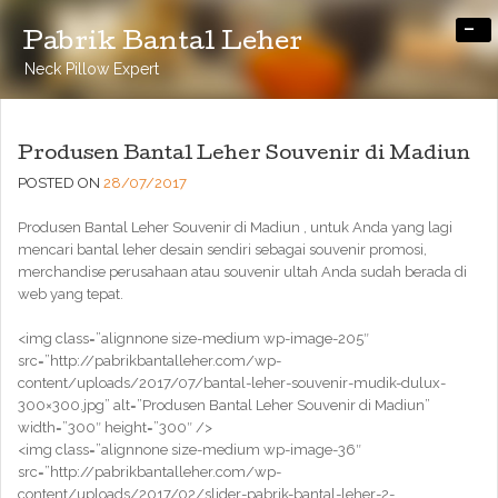
-
Pabrik Bantal Leher
Neck Pillow Expert
Produsen Bantal Leher Souvenir di Madiun
POSTED ON
28/07/2017
Produsen Bantal Leher Souvenir di Madiun , untuk Anda yang lagi
mencari bantal leher desain sendiri sebagai souvenir promosi,
merchandise perusahaan atau souvenir ultah Anda sudah berada di
web yang tepat.
<img class=”alignnone size-medium wp-image-205″
src=”http://pabrikbantalleher.com/wp-
content/uploads/2017/07/bantal-leher-souvenir-mudik-dulux-
300×300.jpg” alt=”Produsen Bantal Leher Souvenir di Madiun”
width=”300″ height=”300″ />
<img class=”alignnone size-medium wp-image-36″
src=”http://pabrikbantalleher.com/wp-
content/uploads/2017/02/slider-pabrik-bantal-leher-2-