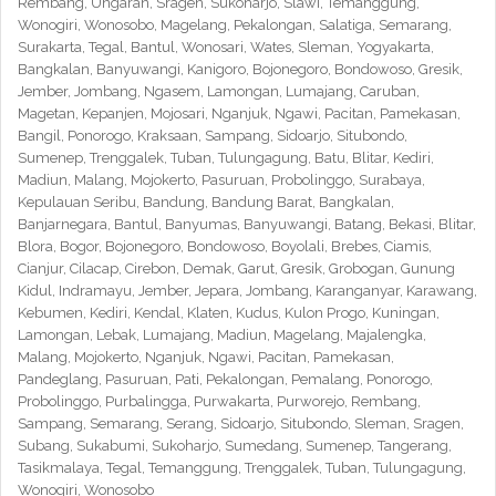
Rembang, Ungaran, Sragen, Sukoharjo, Slawi, Temanggung,
Wonogiri, Wonosobo, Magelang, Pekalongan, Salatiga, Semarang,
Surakarta, Tegal, Bantul, Wonosari, Wates, Sleman, Yogyakarta,
Bangkalan, Banyuwangi, Kanigoro, Bojonegoro, Bondowoso, Gresik,
Jember, Jombang, Ngasem, Lamongan, Lumajang, Caruban,
Magetan, Kepanjen, Mojosari, Nganjuk, Ngawi, Pacitan, Pamekasan,
Bangil, Ponorogo, Kraksaan, Sampang, Sidoarjo, Situbondo,
Sumenep, Trenggalek, Tuban, Tulungagung, Batu, Blitar, Kediri,
Madiun, Malang, Mojokerto, Pasuruan, Probolinggo, Surabaya,
Kepulauan Seribu, Bandung, Bandung Barat, Bangkalan,
Banjarnegara, Bantul, Banyumas, Banyuwangi, Batang, Bekasi, Blitar,
Blora, Bogor, Bojonegoro, Bondowoso, Boyolali, Brebes, Ciamis,
Cianjur, Cilacap, Cirebon, Demak, Garut, Gresik, Grobogan, Gunung
Kidul, Indramayu, Jember, Jepara, Jombang, Karanganyar, Karawang,
Kebumen, Kediri, Kendal, Klaten, Kudus, Kulon Progo, Kuningan,
Lamongan, Lebak, Lumajang, Madiun, Magelang, Majalengka,
Malang, Mojokerto, Nganjuk, Ngawi, Pacitan, Pamekasan,
Pandeglang, Pasuruan, Pati, Pekalongan, Pemalang, Ponorogo,
Probolinggo, Purbalingga, Purwakarta, Purworejo, Rembang,
Sampang, Semarang, Serang, Sidoarjo, Situbondo, Sleman, Sragen,
Subang, Sukabumi, Sukoharjo, Sumedang, Sumenep, Tangerang,
Tasikmalaya, Tegal, Temanggung, Trenggalek, Tuban, Tulungagung,
Wonogiri, Wonosobo