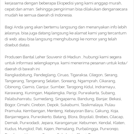
kerjasama dengan beberapa Ekspedisi yang kami anggap murah,
cepat dan aman. Sehingga pengiriman bisa dilakukan dengansecara
mudah ke semua daerah di Indonesia.
Bagi Anda yang akan bertemu langsung dan menanyakan info lebih
jelasnya, bisa juga datang langsung ke alamat kami yang tercantum
di web. atau bisa langsung menghubungi ke nomor yang telah
disebut diatas.
Produsen Bantal Leher Souvenir di Madiun , hubungi kami segera
untuk informasi selengkapnya. kami menerima pesanan untuk kota/
daerah di bawah ini
Rangkasbitung, Pandeglang, Ciruas, Tigaraksa, Cilegon, Serang,
Tangerang, Tangerang Selatan, Soreang, Ngamprah, Cikarang,
Cibinong, Ciamis, Cianjur, Sumber, Tarogong Kidul, Indramayu,
Karawang, Kuningan, Majalengka, Parigi, Purwakarta, Subang,
Palabuhanratu, Sumedang, Singaparna, Bandung, Banjar, Bekasi,
Bogor, Cimahi, Cirebon, Depok, Sukabumi, Tasikmalaya, Pulau
Pramuka, Kembangan, Menteng, Kebayoran Baru, Cakung, Koja,
Banjarnegara, Purwokerto, Batang, Blora, Boyolali, Brebes, Cilacap,
Demak, Purwodadi, Jepara, Karanganyar, Kebumen, Kendal, Klaten,
Kudus, Mungkid, Pati, Kajen, Pemalang, Purbalingga, Purworejo,