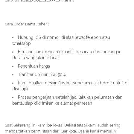
Call/Whatsapp 082112833303 (Kahar)
Cara Order Bantal leher ;
Hubungi CS di nomor di atas lewat telepon atau
whatsapp
Beritahu kami rencana kuantiti pesanan dan rancangan
desain yang akan dibuat
Penentuan harga
Transfer dp minimal 50%
Kami buatkan desain/layout sebelum naik bordir untuk di
disetujui
Proses pengerjaan, setelah jadi lakukan pelunasan dan
bantal siap dikirimkan ke alamat pemesan
Saat|Sekarang} ini kami berlokasi Bekasi tetapi kami sudah sering
mendapatkan permintaan dari luar kota. Usaha kami menjalin