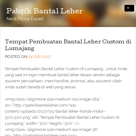
-
Pabrik Bantal Leher
Neck Pillow Expert
Tempat Pembuatan Bantal Leher Custom di
Lumajang
POSTED ON
21/08/2017
Tempat Pembuatan Bantal Leher Custom di Lumajang , untuk Anda
yang saat ini ingin membuat bantal leher desain sendiri sebagai
souvenir perusahaan, merchandise, promosi, atau souvenir ultah
Anda sudah berada di web yang sesuai.
<img class=”alignnone size-medium wp-image-184″
src=”http://pabrikbantalleher.com/wp-
content/uploads/2017/05/bantal-leher-honda-motor-
300×300.png” alt=”Tempat Pembuatan Bantal Leher Custom di
Lumajang” width=”300″ height=”300″ />
<img class=”alignnone size-medium wp-image-36″
src=”http://pabrikbantalleher.com/wp-