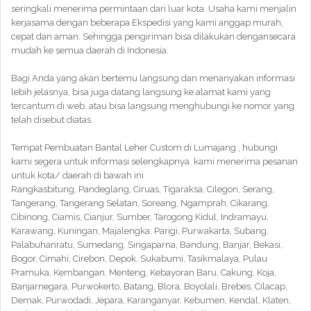
seringkali menerima permintaan dari luar kota. Usaha kami menjalin
kerjasama dengan beberapa Ekspedisi yang kami anggap murah,
cepat dan aman. Sehingga pengiriman bisa dilakukan dengansecara
mudah ke semua daerah di Indonesia.
Bagi Anda yang akan bertemu langsung dan menanyakan informasi
lebih jelasnya, bisa juga datang langsung ke alamat kami yang
tercantum di web. atau bisa langsung menghubungi ke nomor yang
telah disebut diatas.
Tempat Pembuatan Bantal Leher Custom di Lumajang , hubungi
kami segera untuk informasi selengkapnya. kami menerima pesanan
untuk kota/ daerah di bawah ini
Rangkasbitung, Pandeglang, Ciruas, Tigaraksa, Cilegon, Serang,
Tangerang, Tangerang Selatan, Soreang, Ngamprah, Cikarang,
Cibinong, Ciamis, Cianjur, Sumber, Tarogong Kidul, Indramayu,
Karawang, Kuningan, Majalengka, Parigi, Purwakarta, Subang,
Palabuhanratu, Sumedang, Singaparna, Bandung, Banjar, Bekasi,
Bogor, Cimahi, Cirebon, Depok, Sukabumi, Tasikmalaya, Pulau
Pramuka, Kembangan, Menteng, Kebayoran Baru, Cakung, Koja,
Banjarnegara, Purwokerto, Batang, Blora, Boyolali, Brebes, Cilacap,
Demak, Purwodadi, Jepara, Karanganyar, Kebumen, Kendal, Klaten,