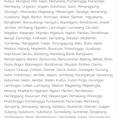
Kudus, Mungkid, Pati, Kajen, Pemalang, Purbalingga, Purworejo,
Rembang, Ungaran, Sragen, Sukoharjo, Slawi, Temanggung,
Wonogiri, Wonosobo, Magelang, Pekalongan, Salatiga, Semarang,
Surakarta, Tegal, Bantul, Wonosari, Wates, Sleman, Yogyakarta,
Bangkalan, Banyuwangi, Kanigoro, Bojonegoro, Bondowoso, Gresik,
Jember, Jombang, Ngasem, Lamongan, Lumajang, Caruban,
Magetan, Kepanjen, Mojosari, Nganjuk, Ngawi, Pacitan, Pamekasan,
Bangil, Ponorogo, Kraksaan, Sampang, Sidoarjo, Situbondo,
Sumenep, Trenggalek, Tuban, Tulungagung, Batu, Blitar, Kediri,
Madiun, Malang, Mojokerto, Pasuruan, Probolinggo, Surabaya,
Kepulauan Seribu, Bandung, Bandung Barat, Bangkalan,
Banjarnegara, Bantul, Banyumas, Banyuwangi, Batang, Bekasi, Blitar,
Blora, Bogor, Bojonegoro, Bondowoso, Boyolali, Brebes, Ciamis,
Cianjur, Cilacap, Cirebon, Demak, Garut, Gresik, Grobogan, Gunung
Kidul, Indramayu, Jember, Jepara, Jombang, Karanganyar, Karawang,
Kebumen, Kediri, Kendal, Klaten, Kudus, Kulon Progo, Kuningan,
Lamongan, Lebak, Lumajang, Madiun, Magelang, Majalengka,
Malang, Mojokerto, Nganjuk, Ngawi, Pacitan, Pamekasan,
Pandeglang, Pasuruan, Pati, Pekalongan, Pemalang, Ponorogo,
Probolinggo, Purbalingga, Purwakarta, Purworejo, Rembang,
Sampang, Semarang, Serang, Sidoarjo, Situbondo, Sleman, Sragen,
Subang, Sukabumi, Sukoharjo, Sumedang, Sumenep, Tangerang,
Tasikmalaya, Tegal, Temanggung, Trenggalek, Tuban, Tulungagung,