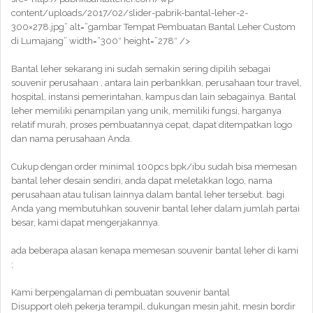
content/uploads/2017/02/slider-pabrik-bantal-leher-2-
300×278.jpg” alt=”gambar Tempat Pembuatan Bantal Leher Custom
di Lumajang” width=”300″ height=”278″ />
Bantal leher sekarang ini sudah semakin sering dipilih sebagai
souvenir perusahaan , antara lain perbankkan, perusahaan tour travel,
hospital, instansi pemerintahan, kampus dan lain sebagainya. Bantal
leher memiliki penampilan yang unik, memiliki fungsi, harganya
relatif murah, proses pembuatannya cepat, dapat ditempatkan logo
dan nama perusahaan Anda.
Cukup dengan order minimal 100pcs bpk/ibu sudah bisa memesan
bantal leher desain sendiri, anda dapat meletakkan logo, nama
perusahaan atau tulisan lainnya dalam bantal leher tersebut. bagi
Anda yang membutuhkan souvenir bantal leher dalam jumlah partai
besar, kami dapat mengerjakannya.
ada beberapa alasan kenapa memesan souvenir bantal leher di kami
;
Kami berpengalaman di pembuatan souvenir bantal
Disupport oleh pekerja terampil, dukungan mesin jahit, mesin bordir