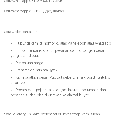
Call/Whatsapp 081387149713 (Novi)
Call/Whatsapp 082112833303 (Kahar)
Cara Order Bantal leher ;
Hubungi kami di nomor di atas via telepon atau whatsapp
Infokan rencana kuantiti pesanan dan rancangan desain
yang akan dibuat
Penentuan harga
Transfer dp minimal 50%
Kami buatkan desain/layout sebelum naik bordir untuk di
approve
Proses pengerjaan, setelah jadi lakukan pelunasan dan
pesanan sudah bisa dikirimkan ke alamat buyer
Saat|Sekarang} ini kami bertempat di Bekasi tetapi kami sudah