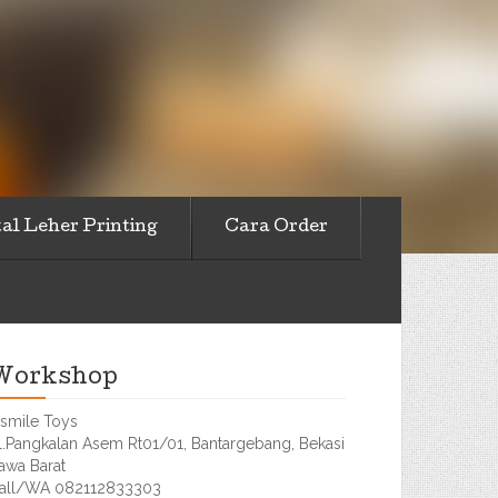
al Leher Printing
Cara Order
Workshop
smile Toys
l.Pangkalan Asem Rt01/01, Bantargebang, Bekasi
awa Barat
all/WA 082112833303