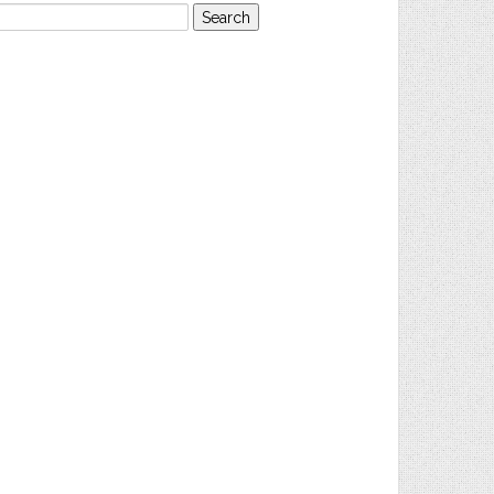
earch
or: