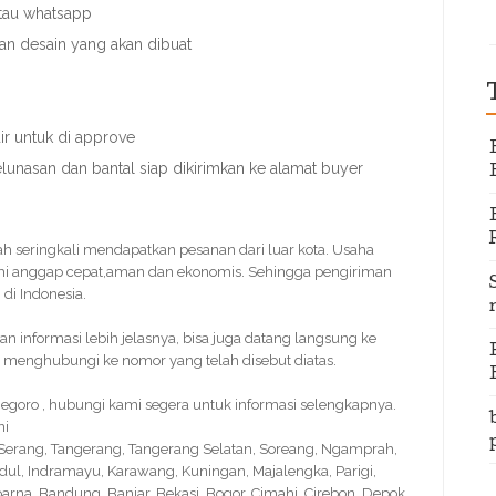
atau whatsapp
gan desain yang akan dibuat
r untuk di approve
elunasan dan bantal siap dikirimkan ke alamat buyer
dah seringkali mendapatkan pesanan dari luar kota. Usaha
mi anggap cepat,aman dan ekonomis. Sehingga pengiriman
di Indonesia.
informasi lebih jelasnya, bisa juga datang langsung ke
 menghubungi ke nomor yang telah disebut diatas.
egoro , hubungi kami segera untuk informasi selengkapnya.
ni
, Serang, Tangerang, Tangerang Selatan, Soreang, Ngamprah,
idul, Indramayu, Karawang, Kuningan, Majalengka, Parigi,
na, Bandung, Banjar, Bekasi, Bogor, Cimahi, Cirebon, Depok,