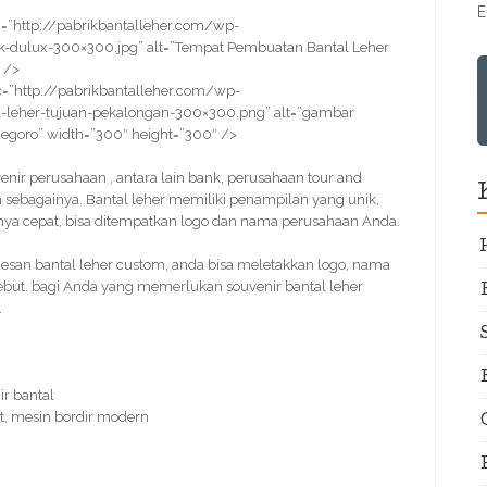
E
=”http://pabrikbantalleher.com/wp-
k-dulux-300×300.jpg” alt=”Tempat Pembuatan Bantal Leher
 />
=”http://pabrikbantalleher.com/wp-
-leher-tujuan-pekalongan-300×300.png” alt=”gambar
negoro” width=”300″ height=”300″ />
venir perusahaan , antara lain bank, perusahaan tour and
in sebagainya. Bantal leher memiliki penampilan yang unik,
nya cepat, bisa ditempatkan logo dan nama perusahaan Anda.
san bantal leher custom, anda bisa meletakkan logo, nama
sebut. bagi Anda yang memerlukan souvenir bantal leher
.
r bantal
t, mesin bordir modern