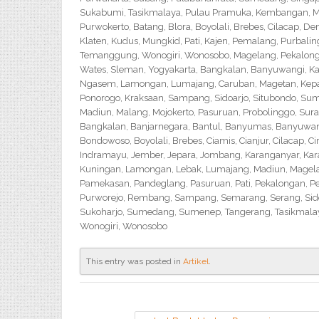
Sukabumi, Tasikmalaya, Pulau Pramuka, Kembangan, Me
Purwokerto, Batang, Blora, Boyolali, Brebes, Cilacap, 
Klaten, Kudus, Mungkid, Pati, Kajen, Pemalang, Purbali
Temanggung, Wonogiri, Wonosobo, Magelang, Pekalongan,
Wates, Sleman, Yogyakarta, Bangkalan, Banyuwangi, Ka
Ngasem, Lamongan, Lumajang, Caruban, Magetan, Kepanj
Ponorogo, Kraksaan, Sampang, Sidoarjo, Situbondo, Sume
Madiun, Malang, Mojokerto, Pasuruan, Probolinggo, Sur
Bangkalan, Banjarnegara, Bantul, Banyumas, Banyuwangi,
Bondowoso, Boyolali, Brebes, Ciamis, Cianjur, Cilacap, 
Indramayu, Jember, Jepara, Jombang, Karanganyar, Kara
Kuningan, Lamongan, Lebak, Lumajang, Madiun, Magelan
Pamekasan, Pandeglang, Pasuruan, Pati, Pekalongan, P
Purworejo, Rembang, Sampang, Semarang, Serang, Sido
Sukoharjo, Sumedang, Sumenep, Tangerang, Tasikmalay
Wonogiri, Wonosobo
This entry was posted in
Artikel
.