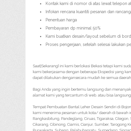
Kontak kami di nomor di atas lewat telepon 
Infokan rencana kuantiti pesanan dan rancan
Penentuan harga
Pembayaran dp minimal 50%
Kami buatkan desain/layout sebelum di bordi
Proses pengerjaan, setelah selesai lakukan p
Saat|Sekarang} ini kami berlokasi Bekasi tetapi kami su
kami bekerjasama dengan beberapa Ekspedisi yang ka
dapat dilakukan dengansecara mudah ke semua daerah 
Bagi Anda yang ingin bertemu langsung dan menanyakan 
alamat kami yang tercantum di web. atau bisa langsung
Tempat Pembuatan Bantal Leher Desain Sendiri di Bojon
kami menerima pesanan untuk kota/ daerah di bawah i
Rangkasbitung, Pandeglang, Ciruas, Tigaraksa, Cilegon
Cikarang, Cibinong, Ciamis, Cianjur, Sumber, Tarogong K
Purwakarta, Subang, Palabuhanratu, Sumedang, Singapar