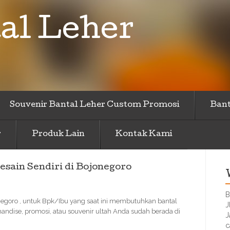
al Leher
Souvenir Bantal Leher Custom Promosi
Bant
r
Produk Lain
Kontak Kami
sain Sendiri di Bojonegoro
B
negoro , untuk Bpk/Ibu yang saat ini membutuhkan bantal
J
handise, promosi, atau souvenir ultah Anda sudah berada di
J
c