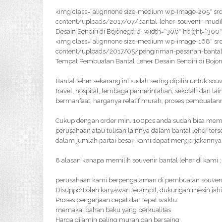
<img class=”alignnone size-medium wp-image-205″ src
content/uploads/2017/07/bantal-leher-souvenir-mudi
Desain Sendiri di Bojonegoro” width=”300″ height=”300″
<img class=”alignnone size-medium wp-image-168″ src
content/uploads/2017/05/pengiriman-pesanan-bantal
Tempat Pembuatan Bantal Leher Desain Sendiri di Bojo
Bantal leher sekarang ini sudah sering dipilih untuk sou
travel, hospital, lembaga pemerintahan, sekolah dan la
bermanfaat, harganya relatif murah, proses pembuatan
Cukup dengan order min. 100pcs anda sudah bisa meme
perusahaan atau tulisan lainnya dalam bantal leher ter
dalam jumlah partai besar, kami dapat mengerjakannya
8 alasan kenapa memilih souvenir bantal leher di kami ;
perusahaan kami berpengalaman di pembuatan souveni
Disupport oleh karyawan terampil, dukungan mesin jahi
Proses pengerjaan cepat dan tepat waktu
memakai bahan baku yang berkualitas
Harga dijamin paling murah dan bersaing