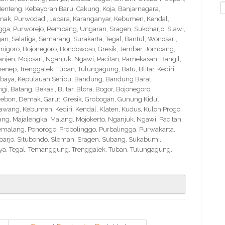
S
nteng, Kebayoran Baru, Cakung, Koja, Banjarnegara,
f
Demak, Purwodadi, Jepara, Karanganyar, Kebumen, Kendal,
ngga, Purworejo, Rembang, Ungaran, Sragen, Sukoharjo, Slawi,
 Salatiga, Semarang, Surakarta, Tegal, Bantul, Wonosari,
nigoro, Bojonegoro, Bondowoso, Gresik, Jember, Jombang,
en, Mojosari, Nganjuk, Ngawi, Pacitan, Pamekasan, Bangil,
nep, Trenggalek, Tuban, Tulungagung, Batu, Blitar, Kediri,
abaya, Kepulauan Seribu, Bandung, Bandung Barat,
 Batang, Bekasi, Blitar, Blora, Bogor, Bojonegoro,
Cirebon, Demak, Garut, Gresik, Grobogan, Gunung Kidul,
wang, Kebumen, Kediri, Kendal, Klaten, Kudus, Kulon Progo,
g, Majalengka, Malang, Mojokerto, Nganjuk, Ngawi, Pacitan,
emalang, Ponorogo, Probolinggo, Purbalingga, Purwakarta,
arjo, Situbondo, Sleman, Sragen, Subang, Sukabumi,
a, Tegal, Temanggung, Trenggalek, Tuban, Tulungagung,