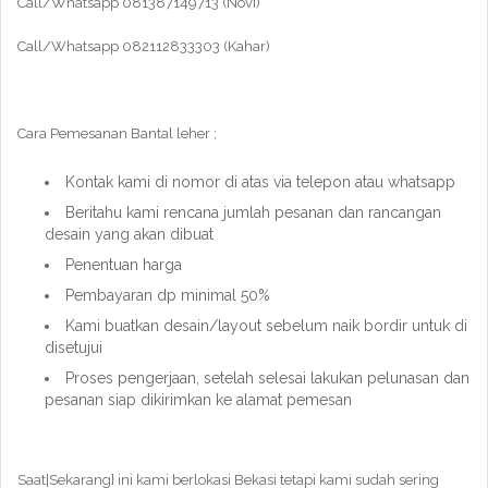
Call/Whatsapp 081387149713 (Novi)
Call/Whatsapp 082112833303 (Kahar)
Cara Pemesanan Bantal leher ;
Kontak kami di nomor di atas via telepon atau whatsapp
Beritahu kami rencana jumlah pesanan dan rancangan
desain yang akan dibuat
Penentuan harga
Pembayaran dp minimal 50%
Kami buatkan desain/layout sebelum naik bordir untuk di
disetujui
Proses pengerjaan, setelah selesai lakukan pelunasan dan
pesanan siap dikirimkan ke alamat pemesan
Saat|Sekarang} ini kami berlokasi Bekasi tetapi kami sudah sering