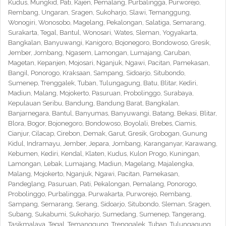
Kudus, Mungkid, Pati, Kajen, Pemalang, Purbalingga, Purworejo,
Rembang, Ungaran, Sragen, Sukoharjo, Slawi, Temanggung,
Wonogiri, Wonosobo, Magelang, Pekalongan, Salatiga, Semarang,
Surakarta, Tegal, Bantul, Wonosari, Wates, Sleman, Yogyakarta,
Bangkalan, Banyuwangi, Kanigoro, Bojonegoro, Bondowoso, Gresik,
Jember, Jombang, Ngasem, Lamongan, Lumajang, Caruban,
Magetan, Kepanjen, Mojosari, Nganjuk, Ngawi, Pacitan, Pamekasan,
Bangil, Ponorogo, Kraksaan, Sampang, Sidoarjo, Situbondo,
Sumenep, Trenggalek, Tuban, Tulungagung, Batu, Blitar, Kediri,
Madiun, Malang, Mojokerto, Pasuruan, Probolinggo, Surabaya,
Kepulauan Seribu, Bandung, Bandung Barat, Bangkalan,
Banjarnegara, Bantul, Banyumas, Banyuwangi, Batang, Bekasi, Blitar,
Blora, Bogor, Bojonegoro, Bondowoso, Boyolali, Brebes, Ciamis,
Cianjur, Cilacap, Cirebon, Demak, Garut, Gresik, Grobogan, Gunung
Kidul, Indramayu, Jember, Jepara, Jombang, Karanganyar, Karawang,
Kebumen, Kediri, Kendal, Klaten, Kudus, Kulon Progo, Kuningan,
Lamongan, Lebak, Lumajang, Madiun, Magelang, Majalengka,
Malang, Mojokerto, Nganjuk, Ngawi, Pacitan, Pamekasan,
Pandeglang, Pasuruan, Pati, Pekalongan, Pemalang, Ponorogo,
Probolinggo, Purbalingga, Purwakarta, Purworejo, Rembang,
Sampang, Semarang, Serang, Sidoarjo, Situbondo, Sleman, Sragen,
Subang, Sukabumi, Sukoharjo, Sumedang, Sumenep, Tangerang,
Tasikmalaya, Tegal, Temanggung, Trenggalek, Tuban, Tulungagung,