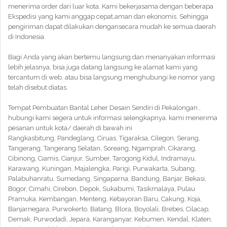
menerima order dari luar kota. Kami bekerjasama dengan beberapa
Ekspedisi yang kami anggap cepat,aman dan ekonomis. Sehingga
pengiriman dapat dilakukan dengansecara mudah ke semua daerah
di Indonesia.
Bagi Anda yang akan bertemu langsung dan menanyakan informasi
lebih jelasnya, bisa juga datang langsung ke alamat kami yang
tercantum di web. atau bisa langsung menghubungi ke nomor yang
telah disebut diatas.
Tempat Pembuatan Bantal Leher Desain Sendiri di Pekalongan ,
hubungi kami segera untuk informasi selengkapnya. kami menerima
pesanan untuk kota/ daerah di bawah ini
Rangkasbitung, Pandeglang, Ciruas, Tigaraksa, Cilegon, Serang,
Tangerang, Tangerang Selatan, Soreang, Ngamprah, Cikarang,
Cibinong, Ciamis, Cianjur, Sumber, Tarogong Kidul, Indramayu,
Karawang, Kuningan, Majalengka, Parigi, Purwakarta, Subang,
Palabuhanratu, Sumedang, Singaparna, Bandung, Banjar, Bekasi,
Bogor, Cimahi, Cirebon, Depok, Sukabumi, Tasikmalaya, Pulau
Pramuka, Kembangan, Menteng, Kebayoran Baru, Cakung, Koja,
Banjarnegara, Purwokerto, Batang, Blora, Boyolali, Brebes, Cilacap,
Demak, Purwodadi, Jepara, Karanganyar, Kebumen, Kendal, Klaten,