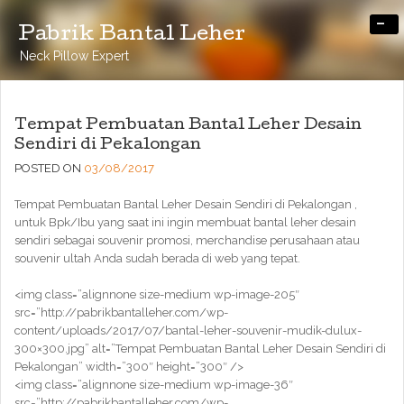
-
Pabrik Bantal Leher
Neck Pillow Expert
Tempat Pembuatan Bantal Leher Desain
Sendiri di Pekalongan
POSTED ON
03/08/2017
Tempat Pembuatan Bantal Leher Desain Sendiri di Pekalongan ,
untuk Bpk/Ibu yang saat ini ingin membuat bantal leher desain
sendiri sebagai souvenir promosi, merchandise perusahaan atau
souvenir ultah Anda sudah berada di web yang tepat.
<img class=”alignnone size-medium wp-image-205″
src=”http://pabrikbantalleher.com/wp-
content/uploads/2017/07/bantal-leher-souvenir-mudik-dulux-
300×300.jpg” alt=”Tempat Pembuatan Bantal Leher Desain Sendiri di
Pekalongan” width=”300″ height=”300″ />
<img class=”alignnone size-medium wp-image-36″
src=”http://pabrikbantalleher.com/wp-