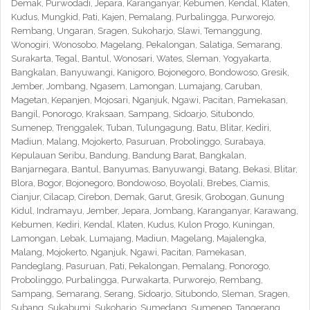
Demak, Purwodadi, Jepara, Karanganyar, Kebumen, Kendal, Klaten,
Kudus, Mungkid, Pati, Kajen, Pemalang, Purbalingga, Purworejo,
Rembang, Ungaran, Sragen, Sukoharjo, Slawi, Temanggung,
Wonogiri, Wonosobo, Magelang, Pekalongan, Salatiga, Semarang,
Surakarta, Tegal, Bantul, Wonosari, Wates, Sleman, Yogyakarta,
Bangkalan, Banyuwangi, Kanigoro, Bojonegoro, Bondowoso, Gresik,
Jember, Jombang, Ngasem, Lamongan, Lumajang, Caruban,
Magetan, Kepanjen, Mojosari, Nganjuk, Ngawi, Pacitan, Pamekasan,
Bangil, Ponorogo, Kraksaan, Sampang, Sidoarjo, Situbondo,
Sumenep, Trenggalek, Tuban, Tulungagung, Batu, Blitar, Kediri,
Madiun, Malang, Mojokerto, Pasuruan, Probolinggo, Surabaya,
Kepulauan Seribu, Bandung, Bandung Barat, Bangkalan,
Banjarnegara, Bantul, Banyumas, Banyuwangi, Batang, Bekasi, Blitar,
Blora, Bogor, Bojonegoro, Bondowoso, Boyolali, Brebes, Ciamis,
Cianjur, Cilacap, Cirebon, Demak, Garut, Gresik, Grobogan, Gunung
Kidul, Indramayu, Jember, Jepara, Jombang, Karanganyar, Karawang,
Kebumen, Kediri, Kendal, Klaten, Kudus, Kulon Progo, Kuningan,
Lamongan, Lebak, Lumajang, Madiun, Magelang, Majalengka,
Malang, Mojokerto, Nganjuk, Ngawi, Pacitan, Pamekasan,
Pandeglang, Pasuruan, Pati, Pekalongan, Pemalang, Ponorogo,
Probolinggo, Purbalingga, Purwakarta, Purworejo, Rembang,
Sampang, Semarang, Serang, Sidoarjo, Situbondo, Sleman, Sragen,
Subang, Sukabumi, Sukoharjo, Sumedang, Sumenep, Tangerang,