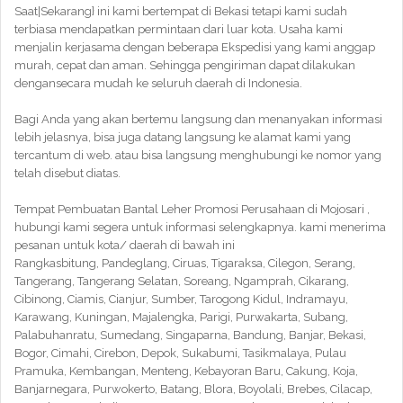
Saat|Sekarang} ini kami bertempat di Bekasi tetapi kami sudah
terbiasa mendapatkan permintaan dari luar kota. Usaha kami
menjalin kerjasama dengan beberapa Ekspedisi yang kami anggap
murah, cepat dan aman. Sehingga pengiriman dapat dilakukan
dengansecara mudah ke seluruh daerah di Indonesia.
Bagi Anda yang akan bertemu langsung dan menanyakan informasi
lebih jelasnya, bisa juga datang langsung ke alamat kami yang
tercantum di web. atau bisa langsung menghubungi ke nomor yang
telah disebut diatas.
Tempat Pembuatan Bantal Leher Promosi Perusahaan di Mojosari ,
hubungi kami segera untuk informasi selengkapnya. kami menerima
pesanan untuk kota/ daerah di bawah ini
Rangkasbitung, Pandeglang, Ciruas, Tigaraksa, Cilegon, Serang,
Tangerang, Tangerang Selatan, Soreang, Ngamprah, Cikarang,
Cibinong, Ciamis, Cianjur, Sumber, Tarogong Kidul, Indramayu,
Karawang, Kuningan, Majalengka, Parigi, Purwakarta, Subang,
Palabuhanratu, Sumedang, Singaparna, Bandung, Banjar, Bekasi,
Bogor, Cimahi, Cirebon, Depok, Sukabumi, Tasikmalaya, Pulau
Pramuka, Kembangan, Menteng, Kebayoran Baru, Cakung, Koja,
Banjarnegara, Purwokerto, Batang, Blora, Boyolali, Brebes, Cilacap,