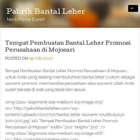
-
Pabrik Bantal Leher
Neck Pillow Expert
Tempat Pembuatan Bantal Leher Promosi
Perusahaan di Mojosari
POSTED ON
19/08/2017
Tempat Pembuatan Bantal Leher Promosi Perusahaan di Mojosari ,
untuk Anda yang sedang membutuhkan bantal leher custom sebagai
souvenir promosi, merchandise perusahaan atau souvenir ultah Anda
sudah berada di web yang tepat dan sesuai.
<img class=”alignnone size-medium wp-image-205″
src=”http://pabrikbantalleher.com/wp-
content/uploads/2017/07/bantal-leher-souvenir-mudik-dulux-
300×300.jpg” alt=”Tempat Pembuatan Bantal Leher Promosi
Perusahaan di Mojosari” width=”300″ height=”300″ />
<img class=”alignnone size-medium wp-image-168″
src=”http://pabrikbantalleher.com/wp-