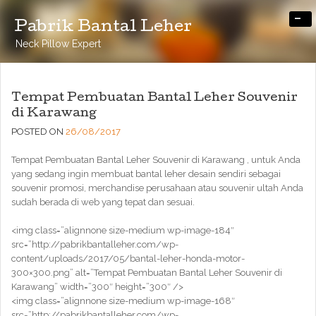
-
Pabrik Bantal Leher
Neck Pillow Expert
Tempat Pembuatan Bantal Leher Souvenir
di Karawang
POSTED ON
26/08/2017
Tempat Pembuatan Bantal Leher Souvenir di Karawang , untuk Anda
yang sedang ingin membuat bantal leher desain sendiri sebagai
souvenir promosi, merchandise perusahaan atau souvenir ultah Anda
sudah berada di web yang tepat dan sesuai.
<img class=”alignnone size-medium wp-image-184″
src=”http://pabrikbantalleher.com/wp-
content/uploads/2017/05/bantal-leher-honda-motor-
300×300.png” alt=”Tempat Pembuatan Bantal Leher Souvenir di
Karawang” width=”300″ height=”300″ />
<img class=”alignnone size-medium wp-image-168″
src=”http://pabrikbantalleher.com/wp-