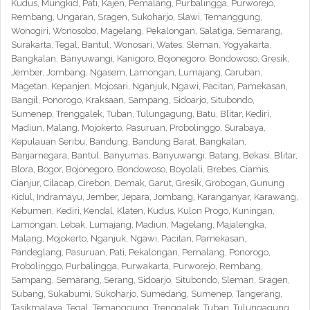
Kudus, Mungkid, Pati, Kajen, Pemalang, Purbalingga, Purworejo,
Rembang, Ungaran, Sragen, Sukoharjo, Slawi, Temanggung,
Wonogiri, Wonosobo, Magelang, Pekalongan, Salatiga, Semarang,
Surakarta, Tegal, Bantul, Wonosari, Wates, Sleman, Yogyakarta,
Bangkalan, Banyuwangi, Kanigoro, Bojonegoro, Bondowoso, Gresik,
Jember, Jombang, Ngasem, Lamongan, Lumajang, Caruban,
Magetan, Kepanjen, Mojosari, Nganjuk, Ngawi, Pacitan, Pamekasan,
Bangil, Ponorogo, Kraksaan, Sampang, Sidoarjo, Situbondo,
Sumenep, Trenggalek, Tuban, Tulungagung, Batu, Blitar, Kediri,
Madiun, Malang, Mojokerto, Pasuruan, Probolinggo, Surabaya,
Kepulauan Seribu, Bandung, Bandung Barat, Bangkalan,
Banjarnegara, Bantul, Banyumas, Banyuwangi, Batang, Bekasi, Blitar,
Blora, Bogor, Bojonegoro, Bondowoso, Boyolali, Brebes, Ciamis,
Cianjur, Cilacap, Cirebon, Demak, Garut, Gresik, Grobogan, Gunung
Kidul, Indramayu, Jember, Jepara, Jombang, Karanganyar, Karawang,
Kebumen, Kediri, Kendal, Klaten, Kudus, Kulon Progo, Kuningan,
Lamongan, Lebak, Lumajang, Madiun, Magelang, Majalengka,
Malang, Mojokerto, Nganjuk, Ngawi, Pacitan, Pamekasan,
Pandeglang, Pasuruan, Pati, Pekalongan, Pemalang, Ponorogo,
Probolinggo, Purbalingga, Purwakarta, Purworejo, Rembang,
Sampang, Semarang, Serang, Sidoarjo, Situbondo, Sleman, Sragen,
Subang, Sukabumi, Sukoharjo, Sumedang, Sumenep, Tangerang,
Tasikmalaya, Tegal, Temanggung, Trenggalek, Tuban, Tulungagung,