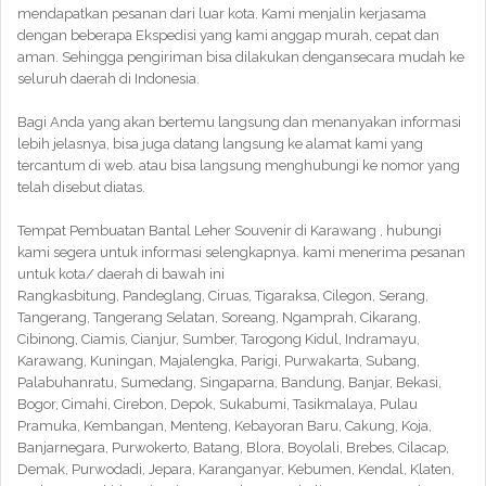
mendapatkan pesanan dari luar kota. Kami menjalin kerjasama
dengan beberapa Ekspedisi yang kami anggap murah, cepat dan
aman. Sehingga pengiriman bisa dilakukan dengansecara mudah ke
seluruh daerah di Indonesia.
Bagi Anda yang akan bertemu langsung dan menanyakan informasi
lebih jelasnya, bisa juga datang langsung ke alamat kami yang
tercantum di web. atau bisa langsung menghubungi ke nomor yang
telah disebut diatas.
Tempat Pembuatan Bantal Leher Souvenir di Karawang , hubungi
kami segera untuk informasi selengkapnya. kami menerima pesanan
untuk kota/ daerah di bawah ini
Rangkasbitung, Pandeglang, Ciruas, Tigaraksa, Cilegon, Serang,
Tangerang, Tangerang Selatan, Soreang, Ngamprah, Cikarang,
Cibinong, Ciamis, Cianjur, Sumber, Tarogong Kidul, Indramayu,
Karawang, Kuningan, Majalengka, Parigi, Purwakarta, Subang,
Palabuhanratu, Sumedang, Singaparna, Bandung, Banjar, Bekasi,
Bogor, Cimahi, Cirebon, Depok, Sukabumi, Tasikmalaya, Pulau
Pramuka, Kembangan, Menteng, Kebayoran Baru, Cakung, Koja,
Banjarnegara, Purwokerto, Batang, Blora, Boyolali, Brebes, Cilacap,
Demak, Purwodadi, Jepara, Karanganyar, Kebumen, Kendal, Klaten,