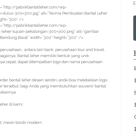
E
=”http://pabrikbantalleher.com/wp-
-dulux-300×300.jpg” alt=”Terima Pembuatan Bantal Leher
ight=”300″ />
=”http://pabrikbantalleher.com/wp-
-leher-tujuan-pekalongan-300×300.png” alt=”gambar
 Bandung Barat” width=”300″ height=”300″ />
r perusahaan , antara lain bank, perusahaan tour and travel,
bagainya. Bantal leher memiliki bentuk yang unik,
nnya cepat, dapat ditempatkan logo dan nama perusahaan
r bantal leher desain sendiri, anda bisa meletakkan logo,
her tersebut. bagi Anda yang membutuhkan souvenir bantal
jakannya.
her di kami ;
t, mesin bordir modern