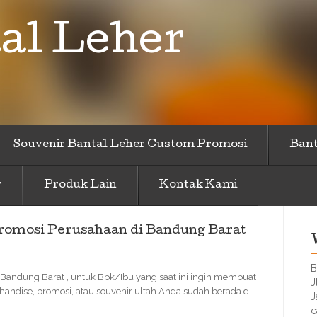
al Leher
Souvenir Bantal Leher Custom Promosi
Bant
r
Produk Lain
Kontak Kami
romosi Perusahaan di Bandung Barat
B
Bandung Barat , untuk Bpk/Ibu yang saat ini ingin membuat
J
handise, promosi, atau souvenir ultah Anda sudah berada di
J
c