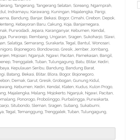
S
, Serang, Tangerang, Tangerang Selatan, Soreang, Ngamprah,
f
idul, Indramayu, Karawang, Kuningan, Majalengka, Parigi,
na, Bandung, Banjar, Bekasi, Bogor, Cimahi, Cirebon, Depok,
nteng, Kebayoran Baru, Cakung, Koja, Banjarnegara,
Demak, Purwodadi, Jepara, Karanganyar, Kebumen, Kendal,
ngga, Purworejo, Rembang, Ungaran, Sragen, Sukoharjo, Slawi,
 Salatiga, Semarang, Surakarta, Tegal, Bantul, Wonosari,
nigoro, Bojonegoro, Bondowoso, Gresik, Jember, Jombang,
en, Mojosari, Nganjuk, Ngawi, Pacitan, Pamekasan, Bangil,
nep, Trenggalek, Tuban, Tulungagung, Batu, Blitar, Kediri,
abaya, Kepulauan Seribu, Bandung, Bandung Barat,
 Batang, Bekasi, Blitar, Blora, Bogor, Bojonegoro,
Cirebon, Demak, Garut, Gresik, Grobogan, Gunung Kidul,
wang, Kebumen, Kediri, Kendal, Klaten, Kudus, Kulon Progo,
g, Majalengka, Malang, Mojokerto, Nganjuk, Ngawi, Pacitan,
emalang, Ponorogo, Probolinggo, Purbalingga, Purwakarta,
arjo, Situbondo, Sleman, Sragen, Subang, Sukabumi,
a, Tegal, Temanggung, Trenggalek, Tuban, Tulungagung,