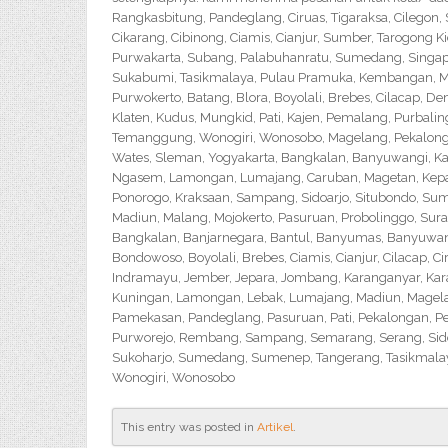
Rangkasbitung, Pandeglang, Ciruas, Tigaraksa, Cilegon
Cikarang, Cibinong, Ciamis, Cianjur, Sumber, Tarogong K
Purwakarta, Subang, Palabuhanratu, Sumedang, Singapar
Sukabumi, Tasikmalaya, Pulau Pramuka, Kembangan, Me
Purwokerto, Batang, Blora, Boyolali, Brebes, Cilacap, 
Klaten, Kudus, Mungkid, Pati, Kajen, Pemalang, Purbali
Temanggung, Wonogiri, Wonosobo, Magelang, Pekalongan,
Wates, Sleman, Yogyakarta, Bangkalan, Banyuwangi, Ka
Ngasem, Lamongan, Lumajang, Caruban, Magetan, Kepanj
Ponorogo, Kraksaan, Sampang, Sidoarjo, Situbondo, Sume
Madiun, Malang, Mojokerto, Pasuruan, Probolinggo, Sur
Bangkalan, Banjarnegara, Bantul, Banyumas, Banyuwangi,
Bondowoso, Boyolali, Brebes, Ciamis, Cianjur, Cilacap, 
Indramayu, Jember, Jepara, Jombang, Karanganyar, Kara
Kuningan, Lamongan, Lebak, Lumajang, Madiun, Magelan
Pamekasan, Pandeglang, Pasuruan, Pati, Pekalongan, P
Purworejo, Rembang, Sampang, Semarang, Serang, Sido
Sukoharjo, Sumedang, Sumenep, Tangerang, Tasikmalay
Wonogiri, Wonosobo
This entry was posted in
Artikel
.