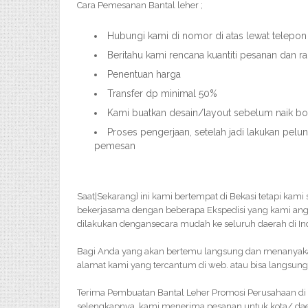
Cara Pemesanan Bantal leher ;
Hubungi kami di nomor di atas lewat telepon
Beritahu kami rencana kuantiti pesanan dan r
Penentuan harga
Transfer dp minimal 50%
Kami buatkan desain/layout sebelum naik bor
Proses pengerjaan, setelah jadi lakukan pelu
pemesan
Saat|Sekarang} ini kami bertempat di Bekasi tetapi kam
bekerjasama dengan beberapa Ekspedisi yang kami an
dilakukan dengansecara mudah ke seluruh daerah di In
Bagi Anda yang akan bertemu langsung dan menanyakan 
alamat kami yang tercantum di web. atau bisa langsung
Terima Pembuatan Bantal Leher Promosi Perusahaan di 
selengkapnya. kami menerima pesanan untuk kota/ dae