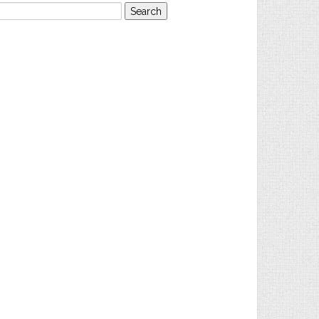
earch
or: