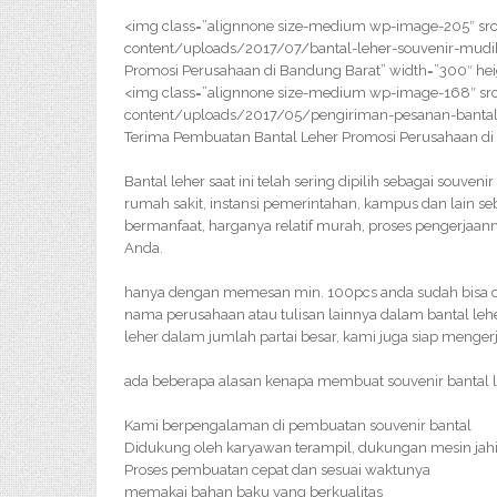
<img class=”alignnone size-medium wp-image-205″ src
content/uploads/2017/07/bantal-leher-souvenir-mudik
Promosi Perusahaan di Bandung Barat” width=”300″ he
<img class=”alignnone size-medium wp-image-168″ src
content/uploads/2017/05/pengiriman-pesanan-bantal
Terima Pembuatan Bantal Leher Promosi Perusahaan di
Bantal leher saat ini telah sering dipilih sebagai souveni
rumah sakit, instansi pemerintahan, kampus dan lain se
bermanfaat, harganya relatif murah, proses pengerjaa
Anda.
hanya dengan memesan min. 100pcs anda sudah bisa orde
nama perusahaan atau tulisan lainnya dalam bantal le
leher dalam jumlah partai besar, kami juga siap menger
ada beberapa alasan kenapa membuat souvenir bantal le
Kami berpengalaman di pembuatan souvenir bantal
Didukung oleh karyawan terampil, dukungan mesin jahi
Proses pembuatan cepat dan sesuai waktunya
memakai bahan baku yang berkualitas