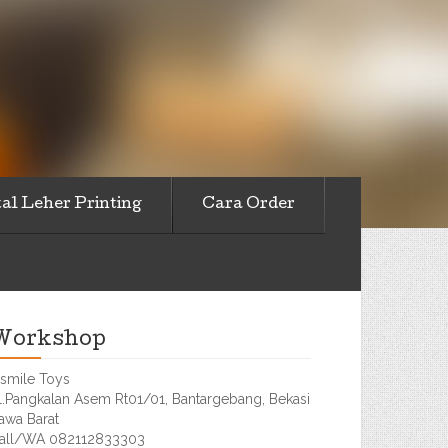
al Leher Printing
Cara Order
Workshop
smile Toys
l.Pangkalan Asem Rt01/01, Bantargebang, Bekasi
awa Barat
all/WA 082112833303