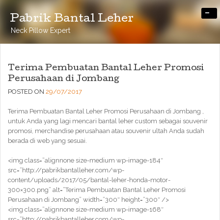
-
Pabrik Bantal Leher
Neck Pillow Expert
Terima Pembuatan Bantal Leher Promosi
Perusahaan di Jombang
POSTED ON
29/07/2017
Terima Pembuatan Bantal Leher Promosi Perusahaan di Jombang ,
untuk Anda yang lagi mencari bantal leher custom sebagai souvenir
promosi, merchandise perusahaan atau souvenir ultah Anda sudah
berada di web yang sesuai.
<img class=”alignnone size-medium wp-image-184″
src=”http://pabrikbantalleher.com/wp-
content/uploads/2017/05/bantal-leher-honda-motor-
300×300.png” alt=”Terima Pembuatan Bantal Leher Promosi
Perusahaan di Jombang” width=”300″ height=”300″ />
<img class=”alignnone size-medium wp-image-168″
src=”http://pabrikbantalleher.com/wp-