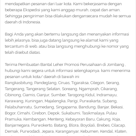
mendapatkan pesanan dari luar kota. Kami bekerjasama dengan
beberapa Ekspedisi yang kami anggap murah, cepat dan aman.
Sehingga pengiriman bisa dilakukan dengansecara mudah ke semua
daerah di Indonesia.
Bagi Anda yang akan bertemu langsung dan menanyakan informasi
lebih jelasnya, bisa juga datang langsung ke alamat kami yang
tercantum di web. atau bisa langsung menghubungi ke nomor yang
telah disebut diatas.
Terima Pembuatan Bantal Leher Promosi Perusahaan di Jombang ,
hubungi kami segera untuk informasi selengkapnya. kami menerima
pesanan untuk kota/ daerah di bawah ini
Rangkasbitung, Pandeglang, Ciruas, Tigaraksa, Cilegon, Serang,
Tangerang, Tangerang Selatan, Soreang, Ngamprah, Cikarang,
Cibinong, Ciamis, Cianjur, Sumber, Tarogong Kidul, Indramayu,
Karawang, Kuningan, Majalengka, Parigi, Purwakarta, Subang,
Palabuhanratu, Sumedang, Singaparna, Bandung, Banjar, Bekasi,
Bogor, Cimahi, Cirebon, Depok, Sukabumi, Tasikmalaya, Pulau
Pramuka, Kembangan, Menteng, Kebayoran Baru, Cakung, Koja,
Banjarnegara, Purwokerto, Batang, Blora, Boyolali, Brebes, Cilacap,
Demak, Purwodadi, Jepara, Karanganyar, Kebumen, Kendal, Klaten,