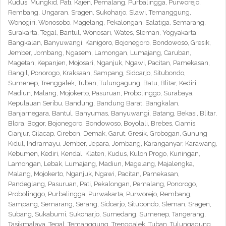
Kudus, Mungkid, Pati, Kajen, Pemalang, Purbalingga, Purworejo,
Rembang, Ungaran, Sragen, Sukoharjo, Slawi, Temanggung,
Wonogiri, Wonosobo, Magelang, Pekalongan, Salatiga, Semarang,
Surakarta, Tegal, Bantul, Wonosari, Wates, Sleman, Yogyakarta,
Bangkalan, Banyuwangi, Kanigoro, Bojonegoro, Bondowoso, Gresik,
Jember, Jombang, Ngasem, Lamongan, Lumajang, Caruban,
Magetan, Kepanjen, Mojosari, Nganjuk, Ngawi, Pacitan, Pamekasan,
Bangil, Ponorogo, Kraksaan, Sampang, Sidoarjo, Situbondo,
Sumenep, Trenggalek, Tuban, Tulungagung, Batu, Blitar, Kediri,
Madiun, Malang, Mojokerto, Pasuruan, Probolinggo, Surabaya,
Kepulauan Seribu, Bandung, Bandung Barat, Bangkalan,
Banjarnegara, Bantul, Banyumas, Banyuwangi, Batang, Bekasi, Blitar,
Blora, Bogor, Bojonegoro, Bondowoso, Boyolali, Brebes, Ciamis,
Cianjur, Cilacap, Cirebon, Demak, Garut, Gresik, Grobogan, Gunung
Kidul, Indramayu, Jember, Jepara, Jombang, Karanganyar, Karawang,
Kebumen, Kediri, Kendal, Klaten, Kudus, Kulon Progo, Kuningan,
Lamongan, Lebak, Lumajang, Madiun, Magelang, Majalengka,
Malang, Mojokerto, Nganjuk, Ngawi, Pacitan, Pamekasan,
Pandeglang, Pasuruan, Pati, Pekalongan, Pemalang, Ponorogo,
Probolinggo, Purbalingga, Purwakarta, Purworejo, Rembang,
Sampang, Semarang, Serang, Sidoarjo, Situbondo, Sleman, Sragen,
Subang, Sukabumi, Sukoharjo, Sumedang, Sumenep, Tangerang,
Tasikmalaya, Tegal, Temanggung, Trenggalek, Tuban, Tulungagung,