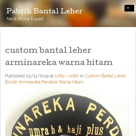
-
Pabrik Bantal Leher
Neck Pillow Expert
custom bantal leher
arminareka warna hitam
Published
02/11/2019
at
1080 × 1080
in
Custom Bantal Leher
Bordir Arminareka Perdana Warna Hitam