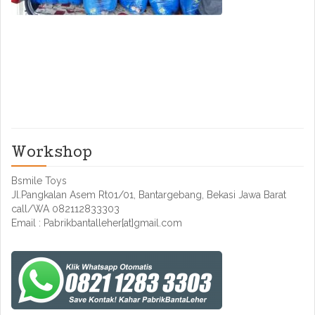
Workshop
Bsmile Toys
Jl.Pangkalan Asem Rt01/01, Bantargebang, Bekasi Jawa Barat
call/WA 082112833303
Email : Pabrikbantalleher[at]gmail.com