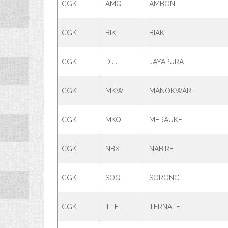
CGK
AMQ
AMBON
CGK
BIK
BIAK
CGK
DJJ
JAYAPURA
CGK
MKW
MANOKWARI
CGK
MKQ
MERAUKE
CGK
NBX
NABIRE
CGK
SOQ
SORONG
CGK
TTE
TERNATE