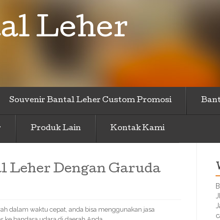
al Leher
Souvenir Bantal Leher Custom Promosi
Bant
r
Produk Lain
Kontak Kami
al Leher Dengan Garuda
B
J
J
ah dalam waktu cepat, anda bisa menggunakan jasa
c
r ke bandara udara di daerah Anda.