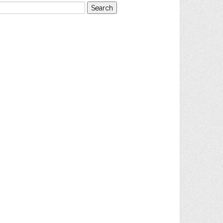
earch
or: