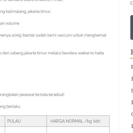
E
 kalimalang, jakarta timur.
kan volume
olumenya 40Kg (bantal sudah kami vaccum untuk menghemat
o dari cabang jakarta timur melalui bandara soekarno hatta
erangkatan pesawat ke kota tersebut)
ang berlaku
PULAU
HARGA NORMAL /kg (idr)