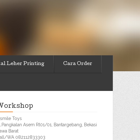
al Leher Printing
Cara Order
Workshop
smile Toys
l.Pangkalan Asem Rt01/01, Bantargebang, Bekasi
awa Barat
all/WA 082112833303