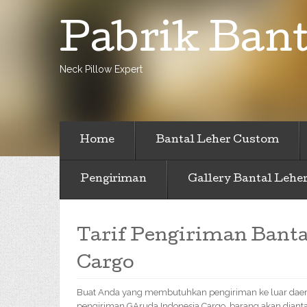
Pabrik Bant
Neck Pillow Expert
Home
Bantal Leher Custom
Pengiriman
Gallery Bantal Lehe
Tarif Pengiriman Bant
Cargo
Buat Anda yang membutuhkan pengiriman ke luar daer
pengiriman GAruda Indonesia Cargo, barang akan dianta