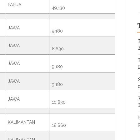
PAPUA
49,130
JAWA
9,180
JAWA
8,630
JAWA
9,180
JAWA
9,180
JAWA
10,830
KALIMANTAN
18,860