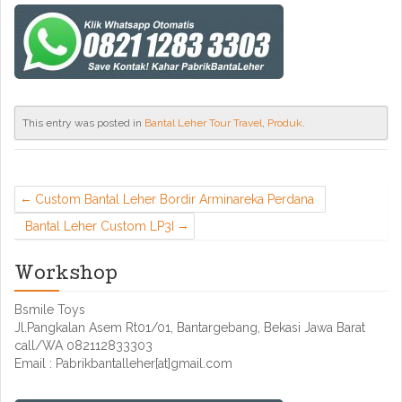
This entry was posted in
Bantal Leher Tour Travel
,
Produk
.
Custom Bantal Leher Bordir Arminareka Perdana
Bantal Leher Custom LP3I
Workshop
Bsmile Toys
Jl.Pangkalan Asem Rt01/01, Bantargebang, Bekasi Jawa Barat
call/WA 082112833303
Email : Pabrikbantalleher[at]gmail.com