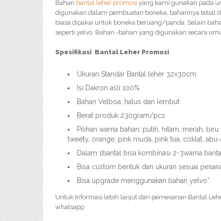
Bahan
bantal leher promosi
yang kami gunakan pada u
digunakan dalam pembuatan boneka, bahannya tebal da
biasa dipakai untuk boneka beruang/panda. Selain baha
seperti yelvo. Bahan -bahan yang digunakan secara um
Spesifikasi Bantal Leher Promosi
Ukuran Standar Bantal leher 32x30cm
Isi Dakron asli 100%
Bahan Velboa, halus dan lembut
Berat produk 230gram/pcs
Pilihan warna bahan; putih, hitam, merah, bir
tweety, orange, pink muda, pink tua, coklat, abu
Dalam 1bantal bisa kombinasi 2-3warna banta
Bisa custom bentuk dan ukuran sesuai pesan
Bisa upgrade menggunakan bahan yelvo*
Untuk Informasi lebih lanjut dan pemesanan Bantal Leh
whatsapp