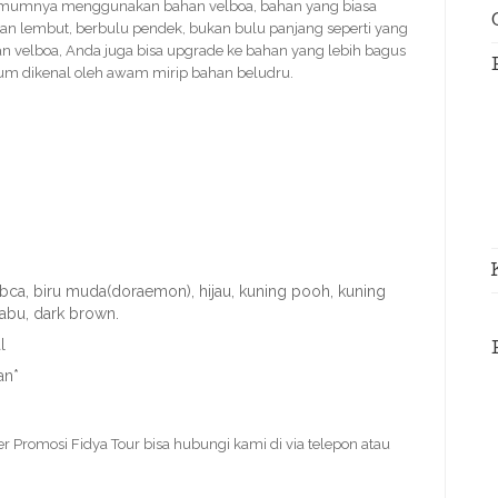
mumnya menggunakan bahan velboa, bahan yang biasa
n lembut, berbulu pendek, bukan bulu panjang seperti yang
n velboa, Anda juga bisa upgrade ke bahan yang lebih bagus
um dikenal oleh awam mirip bahan beludru.
u bca, biru muda(doraemon), hijau, kuning pooh, kuning
-abu, dark brown.
l
an*
er Promosi
Fidya Tour bisa hubungi kami di via telepon atau