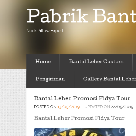
Pabrik Bant
Neck Pillow Expert
Home
Bantal Leher Custom
Pengiriman
Gallery Bantal Lehe
Bantal Leher Promosi Fidya Tour
POSTED ON
13/05/2019
UPDATED ON
22/05/2019
Bantal Leher Promosi Fidya Tour