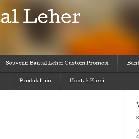
al Leher
Souvenir Bantal Leher Custom Promosi
Bant
r
Produk Lain
Kontak Kami
B
J
J
c