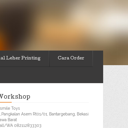
al Leher Printing
Cara Order
Workshop
smile Toys
l.Pangkalan Asem Rt01/01, Bantargebang, Bekasi
awa Barat
all/WA 082112833303