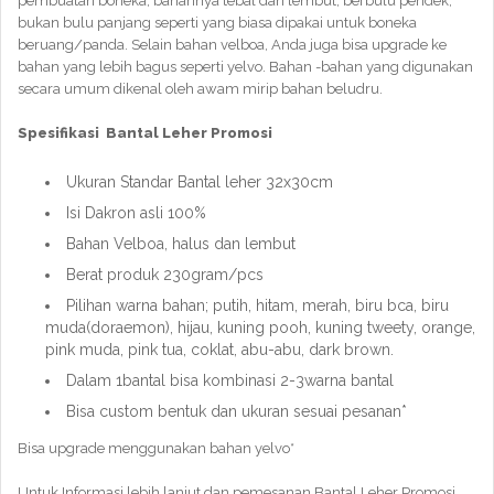
pembuatan boneka, bahannya tebal dan lembut, berbulu pendek,
bukan bulu panjang seperti yang biasa dipakai untuk boneka
beruang/panda. Selain bahan velboa, Anda juga bisa upgrade ke
bahan yang lebih bagus seperti yelvo. Bahan -bahan yang digunakan
secara umum dikenal oleh awam mirip bahan beludru.
Spesifikasi Bantal Leher Promosi
Ukuran Standar Bantal leher 32x30cm
Isi Dakron asli 100%
Bahan Velboa, halus dan lembut
Berat produk 230gram/pcs
Pilihan warna bahan; putih, hitam, merah, biru bca, biru
muda(doraemon), hijau, kuning pooh, kuning tweety, orange,
pink muda, pink tua, coklat, abu-abu, dark brown.
Dalam 1bantal bisa kombinasi 2-3warna bantal
Bisa custom bentuk dan ukuran sesuai pesanan*
Bisa upgrade menggunakan bahan yelvo*
Untuk Informasi lebih lanjut dan pemesanan Bantal Leher Promosi