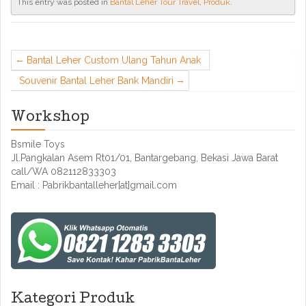
This entry was posted in
Bantal Leher Tour Travel
,
Produk
.
Bantal Leher Custom Ulang Tahun Anak
Souvenir Bantal Leher Bank Mandiri
Workshop
Bsmile Toys
Jl.Pangkalan Asem Rt01/01, Bantargebang, Bekasi Jawa Barat
call/WA 082112833303
Email : Pabrikbantalleher[at]gmail.com
Kategori Produk