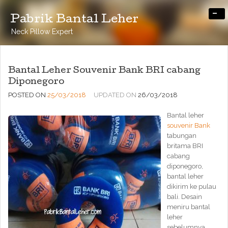
-
Pabrik Bantal Leher
Neck Pillow Expert
Bantal Leher Souvenir Bank BRI cabang
Diponegoro
POSTED ON
25/03/2018
UPDATED ON
26/03/2018
Bantal leher
souvenir Bank
tabungan
britama BRI
cabang
diponegoro,
bantal leher
dikirim ke pulau
bali. Desain
meniru bantal
leher
sebelumnya,