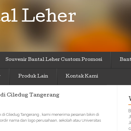
al Leher
Souvenir Bantal Leher Custom Promosi
Bant
r
Produk Lain
Kontak Kami
 di Ciledug Tangerang
B
 di Ciledug Tangerang , kami menerima pesanan bikin di
J
dir nama dan logo perusahaan, sekolah atau Universitas
J
c