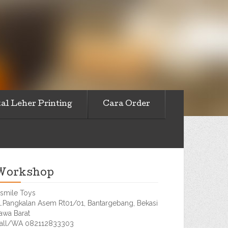
al Leher Printing
Cara Order
Workshop
smile Toys
l.Pangkalan Asem Rt01/01, Bantargebang, Bekasi
awa Barat
all/WA 082112833303