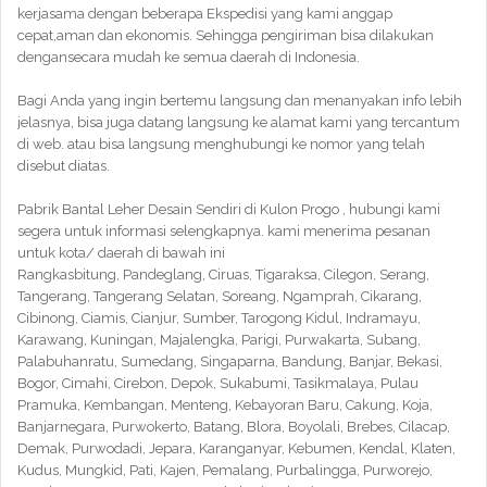
kerjasama dengan beberapa Ekspedisi yang kami anggap
cepat,aman dan ekonomis. Sehingga pengiriman bisa dilakukan
dengansecara mudah ke semua daerah di Indonesia.
Bagi Anda yang ingin bertemu langsung dan menanyakan info lebih
jelasnya, bisa juga datang langsung ke alamat kami yang tercantum
di web. atau bisa langsung menghubungi ke nomor yang telah
disebut diatas.
Pabrik Bantal Leher Desain Sendiri di Kulon Progo , hubungi kami
segera untuk informasi selengkapnya. kami menerima pesanan
untuk kota/ daerah di bawah ini
Rangkasbitung, Pandeglang, Ciruas, Tigaraksa, Cilegon, Serang,
Tangerang, Tangerang Selatan, Soreang, Ngamprah, Cikarang,
Cibinong, Ciamis, Cianjur, Sumber, Tarogong Kidul, Indramayu,
Karawang, Kuningan, Majalengka, Parigi, Purwakarta, Subang,
Palabuhanratu, Sumedang, Singaparna, Bandung, Banjar, Bekasi,
Bogor, Cimahi, Cirebon, Depok, Sukabumi, Tasikmalaya, Pulau
Pramuka, Kembangan, Menteng, Kebayoran Baru, Cakung, Koja,
Banjarnegara, Purwokerto, Batang, Blora, Boyolali, Brebes, Cilacap,
Demak, Purwodadi, Jepara, Karanganyar, Kebumen, Kendal, Klaten,
Kudus, Mungkid, Pati, Kajen, Pemalang, Purbalingga, Purworejo,