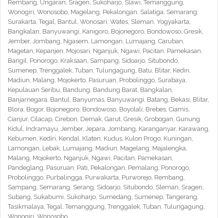
Rembang, Ungaran, Sragen, Sukoharjo, Slawi, Temanggung,
Wonogiri, Wonosobo, Magelang, Pekalongan, Salatiga, Semarang,
Surakarta, Tegal, Bantul, Wonosari, Wates, Sleman, Yogyakarta,
Bangkalan, Banyuwangi, Kanigoro, Bojonegoro, Bondowoso, Gresik,
Jember, Jombang, Ngasem, Lamongan, Lumajang, Caruban,
Magetan, Kepanjen, Mojosari, Nganjuk, Ngawi, Pacitan, Pamekasan,
Bangil, Ponorogo, Kraksaan, Sampang, Sidoarjo, Situbondo,
Sumenep, Trenggalek, Tuban, Tulungagung, Batu, Blitar, Kediri,
Madiun, Malang, Mojokerto, Pasuruan, Probolinggo, Surabaya,
Kepulauan Seribu, Bandung, Bandung Barat, Bangkalan,
Banjarnegara, Bantul, Banyumas, Banyuwangi, Batang, Bekasi, Blitar,
Blora, Bogor, Bojonegoro, Bondowoso, Boyolali, Brebes, Ciamis,
Cianjur, Cilacap, Cirebon, Demak, Garut, Gresik, Grobogan, Gunung
Kidul, Indramayu, Jember, Jepara, Jombang, Karanganyar, Karawang,
Kebumen, Kediri, Kendal, Klaten, Kudus, Kulon Progo, Kuningan,
Lamongan, Lebak, Lumajang, Madiun, Magelang, Majalengka,
Malang, Mojokerto, Nganjuk, Ngawi, Pacitan, Pamekasan,
Pandeglang, Pasuruan, Pati, Pekalongan, Pemalang, Ponorogo,
Probolinggo, Purbalingga, Purwakarta, Purworejo, Rembang,
Sampang, Semarang, Serang, Sidoarjo, Situbondo, Sleman, Sragen,
Subang, Sukabumi, Sukoharjo, Sumedang, Sumenep, Tangerang,
Tasikmalaya, Tegal, Temanggung, Trenggalek, Tuban, Tulungagung,
Wonogiri, Wonosobo