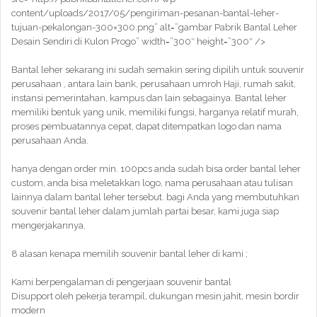
content/uploads/2017/05/pengiriman-pesanan-bantal-leher-
tujuan-pekalongan-300×300.png” alt=”gambar Pabrik Bantal Leher
Desain Sendiri di Kulon Progo” width=”300″ height=”300″ />
Bantal leher sekarang ini sudah semakin sering dipilih untuk souvenir
perusahaan , antara lain bank, perusahaan umroh Haji, rumah sakit,
instansi pemerintahan, kampus dan lain sebagainya. Bantal leher
memiliki bentuk yang unik, memiliki fungsi, harganya relatif murah,
proses pembuatannya cepat, dapat ditempatkan logo dan nama
perusahaan Anda.
hanya dengan order min. 100pcs anda sudah bisa order bantal leher
custom, anda bisa meletakkan logo, nama perusahaan atau tulisan
lainnya dalam bantal leher tersebut. bagi Anda yang membutuhkan
souvenir bantal leher dalam jumlah partai besar, kami juga siap
mengerjakannya.
8 alasan kenapa memilih souvenir bantal leher di kami ;
Kami berpengalaman di pengerjaan souvenir bantal
Disupport oleh pekerja terampil, dukungan mesin jahit, mesin bordir
modern