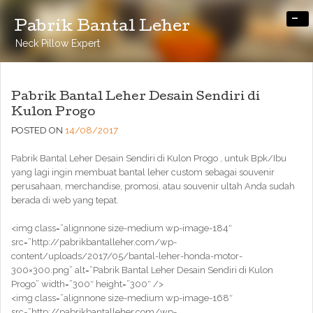
-
Pabrik Bantal Leher
Neck Pillow Expert
Pabrik Bantal Leher Desain Sendiri di
Kulon Progo
POSTED ON
14/08/2017
Pabrik Bantal Leher Desain Sendiri di Kulon Progo , untuk Bpk/Ibu
yang lagi ingin membuat bantal leher custom sebagai souvenir
perusahaan, merchandise, promosi, atau souvenir ultah Anda sudah
berada di web yang tepat.
<img class=”alignnone size-medium wp-image-184″
src=”http://pabrikbantalleher.com/wp-
content/uploads/2017/05/bantal-leher-honda-motor-
300×300.png” alt=”Pabrik Bantal Leher Desain Sendiri di Kulon
Progo” width=”300″ height=”300″ />
<img class=”alignnone size-medium wp-image-168″
src=”http://pabrikbantalleher.com/wp-