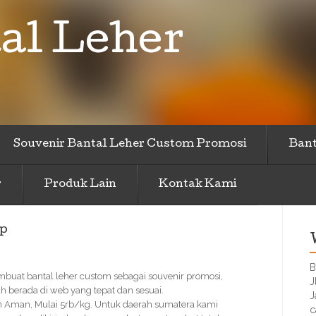
al Leher
Souvenir Bantal Leher Custom Promosi
Bant
r
Produk Lain
Kontak Kami
up
B
embuat bantal leher custom sebagai souvenir promosi,
J
 berada di web yang tepat dan sesuai.
J
n Aman, Mulai 5rb/kg. Untuk daerah sumatera kami
c