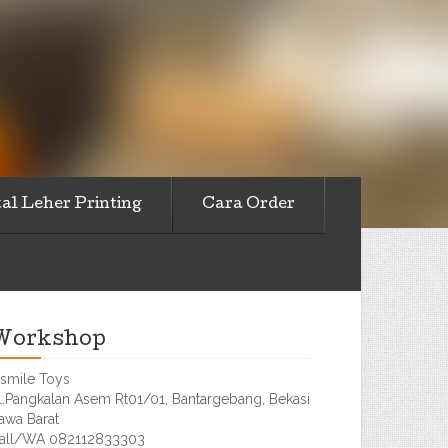
al Leher Printing
Cara Order
Workshop
smile Toys
l.Pangkalan Asem Rt01/01, Bantargebang, Bekasi
awa Barat
all/WA 082112833303