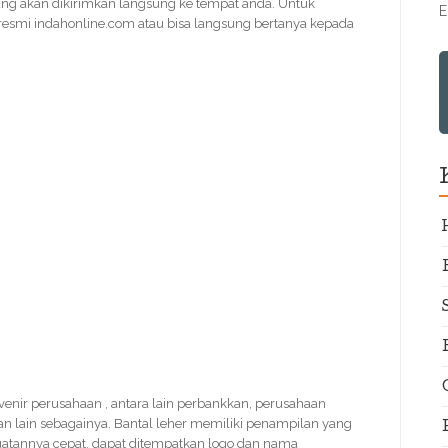
ng akan dikirimkan langsung ke tempat anda. Untuk
E
 resmi indahonline.com atau bisa langsung bertanya kepada
ouvenir perusahaan , antara lain perbankkan, perusahaan
n lain sebagainya. Bantal leher memiliki penampilan yang
buatannya cepat, dapat ditempatkan logo dan nama