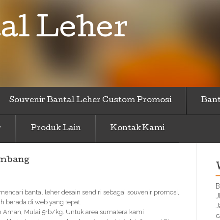
al Leher
Souvenir Bantal Leher Custom Promosi
Bant
r
Produk Lain
Kontak Kami
embang
B
encari bantal leher desain sendiri sebagai souvenir promosi,
J
h berada di web yang tepat.
J
n Aman, Mulai 5rb/kg. Untuk area sumatera kami
c