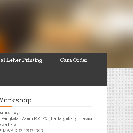
al Leher Printing
Cara Order
Workshop
smile Toys
l.Pangkalan Asem Rt01/01, Bantargebang, Bekasi
awa Barat
all/WA 082112833303