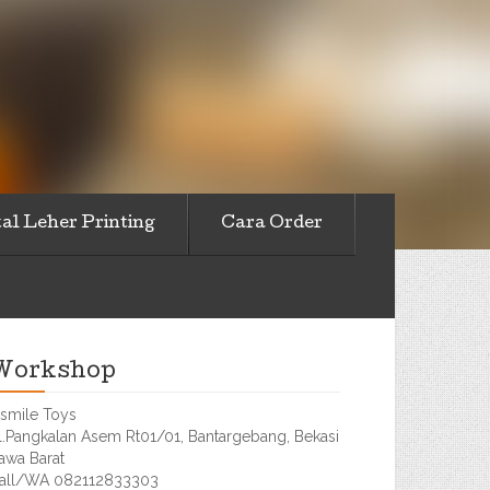
al Leher Printing
Cara Order
Workshop
smile Toys
l.Pangkalan Asem Rt01/01, Bantargebang, Bekasi
awa Barat
all/WA 082112833303