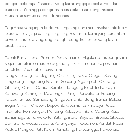
dengan beberapa Ekspedisi yang kami anggap cepat,aman dan
ekonomis. Sehingga pengiriman bisa dilakukan dengansecara
mudah ke semua daerah di Indonesia.
Bagi Anda yang ingin bertemu langsung dan menanyakan info lebih
jelasnya, bisa juga datang langsung ke alamat kami yang tercantum
di web. atau bisa langsung menghubungi ke nomor yang telah
disebut diatas.
Pabrik Bantal Leher Promosi Perusahaan di Mojokerto , hubungi kami
segera untuk informasi selengkapnya. kami menerima pesanan
untuk kota/ daerah di bawah ini
Rangkasbitung, Pandeglang, Ciruas, Tigaraksa, Cilegon, Serang,
Tangerang, Tangerang Selatan, Soreang, Ngamprah, Cikarang,
Cibinong, Ciamis, Cianjur, Sumber, Tarogong Kidul, Indramayu,
Karawang, Kuningan, Majalengka, Parigi, Purwakarta, Subang,
Palabuhanratu, Sumedang, Singaparna, Bandung, Banjar, Bekasi,
Bogor, Cimahi, Cirebon, Depok, Sukabumi, Tasikmalaya, Pulau
Pramuka, Kembangan, Menteng, Kebayoran Baru, Cakung, Koja,
Banjarnegara, Purwokerto, Batang, Blora, Boyolali, Brebes, Cilacap,
Demak, Purwodadi, Jepara, Karanganyar, Kebumen, Kendal, Klaten,
Kudus, Mungkid, Pati, Kajen, Pemalang, Purbalingga, Purworejo,