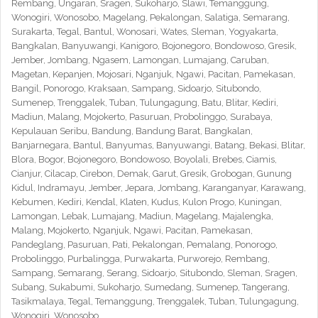
Rembang, Ungaran, Sragen, Sukoharjo, Slawi, Temanggung,
Wonogiri, Wonosobo, Magelang, Pekalongan, Salatiga, Semarang,
Surakarta, Tegal, Bantul, Wonosari, Wates, Sleman, Yogyakarta,
Bangkalan, Banyuwangi, Kanigoro, Bojonegoro, Bondowoso, Gresik,
Jember, Jombang, Ngasem, Lamongan, Lumajang, Caruban,
Magetan, Kepanjen, Mojosari, Nganjuk, Ngawi, Pacitan, Pamekasan,
Bangil, Ponorogo, Kraksaan, Sampang, Sidoarjo, Situbondo,
Sumenep, Trenggalek, Tuban, Tulungagung, Batu, Blitar, Kediri,
Madiun, Malang, Mojokerto, Pasuruan, Probolinggo, Surabaya,
Kepulauan Seribu, Bandung, Bandung Barat, Bangkalan,
Banjarnegara, Bantul, Banyumas, Banyuwangi, Batang, Bekasi, Blitar,
Blora, Bogor, Bojonegoro, Bondowoso, Boyolali, Brebes, Ciamis,
Cianjur, Cilacap, Cirebon, Demak, Garut, Gresik, Grobogan, Gunung
Kidul, Indramayu, Jember, Jepara, Jombang, Karanganyar, Karawang,
Kebumen, Kediri, Kendal, Klaten, Kudus, Kulon Progo, Kuningan,
Lamongan, Lebak, Lumajang, Madiun, Magelang, Majalengka,
Malang, Mojokerto, Nganjuk, Ngawi, Pacitan, Pamekasan,
Pandeglang, Pasuruan, Pati, Pekalongan, Pemalang, Ponorogo,
Probolinggo, Purbalingga, Purwakarta, Purworejo, Rembang,
Sampang, Semarang, Serang, Sidoarjo, Situbondo, Sleman, Sragen,
Subang, Sukabumi, Sukoharjo, Sumedang, Sumenep, Tangerang,
Tasikmalaya, Tegal, Temanggung, Trenggalek, Tuban, Tulungagung,
Wonogiri, Wonosobo