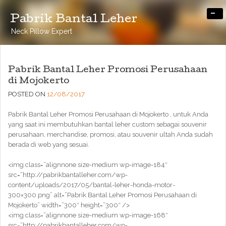
-
Pabrik Bantal Leher
Neck Pillow Expert
Pabrik Bantal Leher Promosi Perusahaan
di Mojokerto
POSTED ON
12/08/2017
Pabrik Bantal Leher Promosi Perusahaan di Mojokerto , untuk Anda
yang saat ini membutuhkan bantal leher custom sebagai souvenir
perusahaan, merchandise, promosi, atau souvenir ultah Anda sudah
berada di web yang sesuai.
<img class=”alignnone size-medium wp-image-184″
src=”http://pabrikbantalleher.com/wp-
content/uploads/2017/05/bantal-leher-honda-motor-
300×300.png” alt=”Pabrik Bantal Leher Promosi Perusahaan di
Mojokerto” width=”300″ height=”300″ />
<img class=”alignnone size-medium wp-image-168″
src=”http://pabrikbantalleher.com/wp-