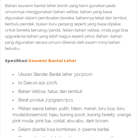
Bahan souvenir bantal leher bordir yang kami gunakan pada
umumnya menggunakan bahan velboa, bahan yang biasa
digunakan dalam pembuatan boneka, bahannya tebal dan lembut,
berbulu pendek, bukan bulu panjang seperti yang biasa dipakai
untuk boneka beruang/panda. Selain bahan velboa, Anda juga bisa
upgrade ke bahan yang lebih bagus seperti yelvo. Bahan -bahan
yang digunakan secara umum dikenal oleh awam mirip bahan
beludru.
Spesifikasi
Souvenir Bantal Leher
Ukuran Standar Bantal leher 32x30cm
Isi Dakron asli 100%
Bahan Velboa, halus dan lembut
Berat produk 230gram/pcs
Pilihan warna bahan; putih, hitam, merah, biru bca, biru
muda(doraemon), hijau, kuning pooh, kuning tweety, orange,
pink muda, pink tua, coklat, abu-abu, dark brown.
Dalam 1bantal bisa kombinasi 2-3warna bantal