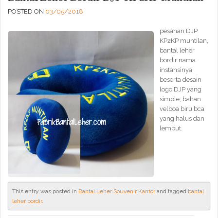
POSTED ON
03/05/2018
pesanan DJP
KP2KP muntilan,
bantal leher
bordir nama
instansinya
beserta desain
logo DJP yang
simple, bahan
velboa biru bca
yang halus dan
lembut.
This entry was posted in
Bantal Leher Souvenir Kantor
and tagged
bantal
leher bordir
.