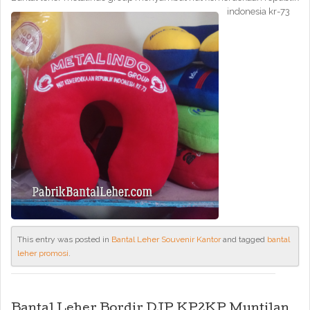
indonesia kr-73
This entry was posted in
Bantal Leher Souvenir Kantor
and tagged
bantal
leher promosi
.
Bantal Leher Bordir DJP KP2KP Muntilan