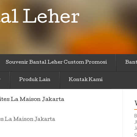
al Leher
Souvenir Bantal Leher Custom Promosi
Bant
r
Produk Lain
Kontak Kami
tes La Maison Jakarta
B
s La Maison Jakarta
J
J
c