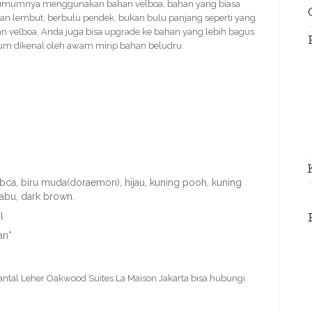
umumnya menggunakan bahan velboa, bahan yang biasa
n lembut, berbulu pendek, bukan bulu panjang seperti yang
n velboa, Anda juga bisa upgrade ke bahan yang lebih bagus
um dikenal oleh awam mirip bahan beludru.
u bca, biru muda(doraemon), hijau, kuning pooh, kuning
-abu, dark brown.
l
an*
antal Leher Oakwood Suites La Maison Jakarta bisa hubungi