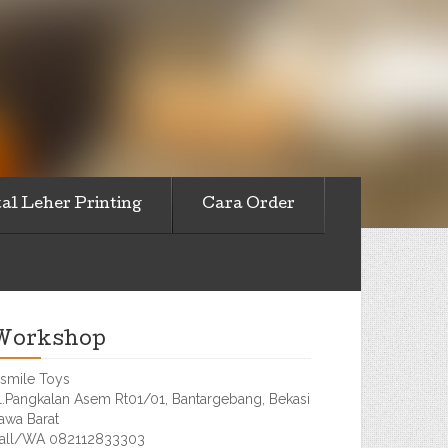
al Leher Printing
Cara Order
Workshop
smile Toys
l.Pangkalan Asem Rt01/01, Bantargebang, Bekasi
awa Barat
all/WA 082112833303