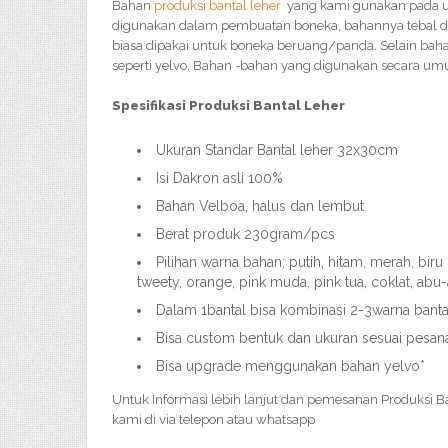
Bahan
produksi bantal leher
yang kami gunakan pada 
digunakan dalam pembuatan boneka, bahannya tebal da
biasa dipakai untuk boneka beruang/panda. Selain baha
seperti yelvo. Bahan -bahan yang digunakan secara um
Spesifikasi Produksi Bantal Leher
Ukuran Standar Bantal leher 32x30cm
Isi Dakron asli 100%
Bahan Velboa, halus dan lembut
Berat produk 230gram/pcs
Pilihan warna bahan; putih, hitam, merah, bir
tweety, orange, pink muda, pink tua, coklat, abu
Dalam 1bantal bisa kombinasi 2-3warna banta
Bisa custom bentuk dan ukuran sesuai pesan
Bisa upgrade menggunakan bahan yelvo*
Untuk Informasi lebih lanjut dan pemesanan Produksi B
kami di via telepon atau whatsapp