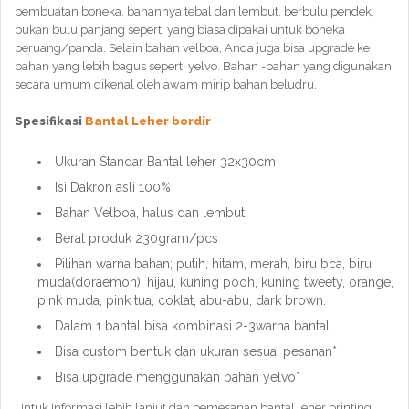
pembuatan boneka, bahannya tebal dan lembut, berbulu pendek,
bukan bulu panjang seperti yang biasa dipakai untuk boneka
beruang/panda. Selain bahan velboa, Anda juga bisa upgrade ke
bahan yang lebih bagus seperti yelvo. Bahan -bahan yang digunakan
secara umum dikenal oleh awam mirip bahan beludru.
Spesifikasi
Bantal Leher bordir
Ukuran Standar Bantal leher 32x30cm
Isi Dakron asli 100%
Bahan Velboa, halus dan lembut
Berat produk 230gram/pcs
Pilihan warna bahan; putih, hitam, merah, biru bca, biru
muda(doraemon), hijau, kuning pooh, kuning tweety, orange,
pink muda, pink tua, coklat, abu-abu, dark brown.
Dalam 1 bantal bisa kombinasi 2-3warna bantal
Bisa custom bentuk dan ukuran sesuai pesanan*
Bisa upgrade menggunakan bahan yelvo*
Untuk Informasi lebih lanjut dan pemesanan bantal leher printing