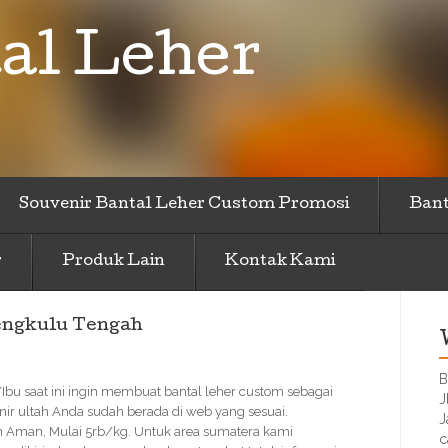
al Leher
Souvenir Bantal Leher Custom Promosi
Bant
r
Produk Lain
Kontak Kami
engkulu Tengah
B
Ibu saat ini ingin membuat bantal leher custom sebagai
J
nir ultah Anda sudah berada di web yang sesuai.
J
n Aman, Mulai 5rb/kg. Untuk area sumatera kami
c