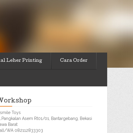
al Leher Printing
Cara Order
Workshop
smile Toys
l.Pangkalan Asem Rt01/01, Bantargebang, Bekasi
awa Barat
all/WA 082112833303