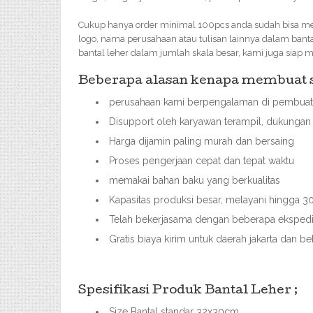
Cukup hanya order minimal 100pcs anda sudah bisa mem
logo, nama perusahaan atau tulisan lainnya dalam bant
bantal leher dalam jumlah skala besar, kami juga siap 
Beberapa alasan kenapa membuat so
perusahaan kami berpengalaman di pembuata
Disupport oleh karyawan terampil, dukungan 
Harga dijamin paling murah dan bersaing
Proses pengerjaan cepat dan tepat waktu
memakai bahan baku yang berkualitas
Kapasitas produksi besar, melayani hingga
Telah bekerjasama dengan beberapa ekspedisi
Gratis biaya kirim untuk daerah jakarta dan b
Spesifikasi Produk Bantal Leher ;
Size Bantal standar 32x30cm,