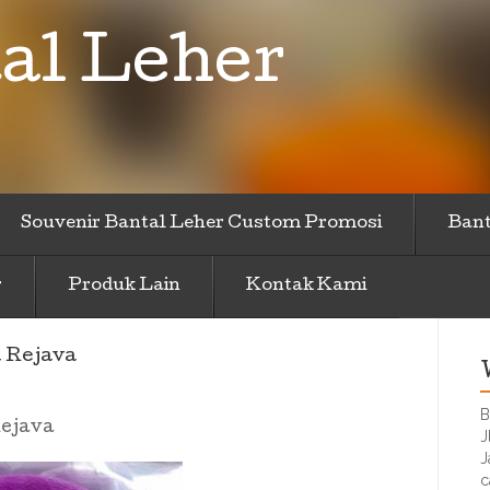
al Leher
Souvenir Bantal Leher Custom Promosi
Bant
r
Produk Lain
Kontak Kami
 Rejava
B
Rejava
J
J
c