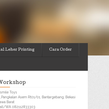
al Leher Printing
Cara Order
Workshop
smile Toys
l.Pangkalan Asem Rt01/01, Bantargebang, Bekasi
awa Barat
all/WA 082112833303