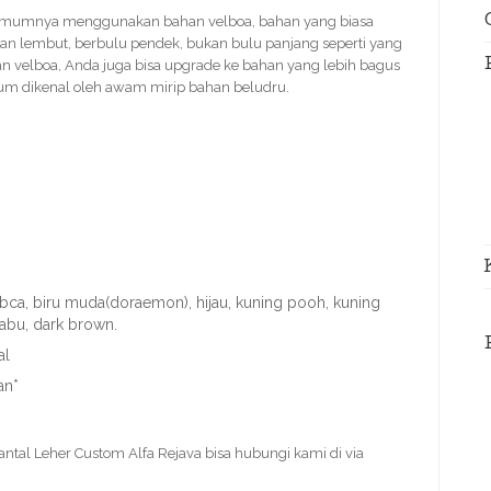
 umumnya menggunakan bahan velboa, bahan yang biasa
n lembut, berbulu pendek, bukan bulu panjang seperti yang
n velboa, Anda juga bisa upgrade ke bahan yang lebih bagus
um dikenal oleh awam mirip bahan beludru.
u bca, biru muda(doraemon), hijau, kuning pooh, kuning
-abu, dark brown.
al
an*
ntal Leher Custom Alfa Rejava bisa hubungi kami di via