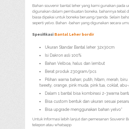
Bahan souvenir bantal leher yang kami gunakan pada
digunakan dalam pembuatan boneka, bahannya tebal da
biasa dipakai untuk boneka beruang/panda. Selain baha
seperti yelvo. Bahan -bahan yang digunakan secara um
Spesifikasi
Bantal Leher bordir
Ukuran Standar Bantal leher 32x30cm
Isi Dakron asli 100%
Bahan Velboa, halus dan lembut
Berat produk 230gram/pcs
Pilihan warna bahan; putih, hitam, merah, bir
tweety, orange, pink muda, pink tua, coklat, abu
Dalam 1 bantal bisa kombinasi 2-3warna bant
Bisa custom bentuk dan ukuran sesuai pesan
Bisa upgrade menggunakan bahan yelvo*
Untuk Informasi lebih lanjut dan pemesanan Souvenir Ba
telepon atau whatsapp