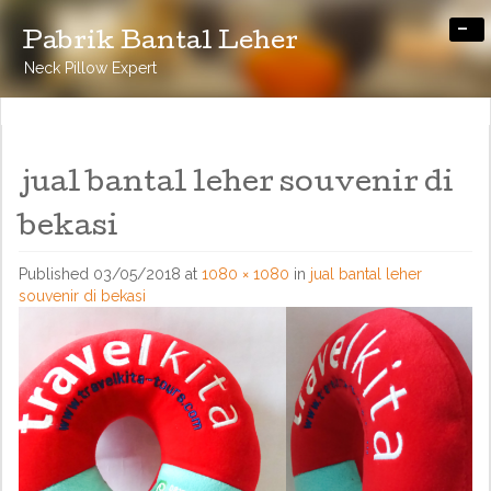
-
Pabrik Bantal Leher
Neck Pillow Expert
jual bantal leher souvenir di
bekasi
Published
03/05/2018
at
1080 × 1080
in
jual bantal leher
souvenir di bekasi