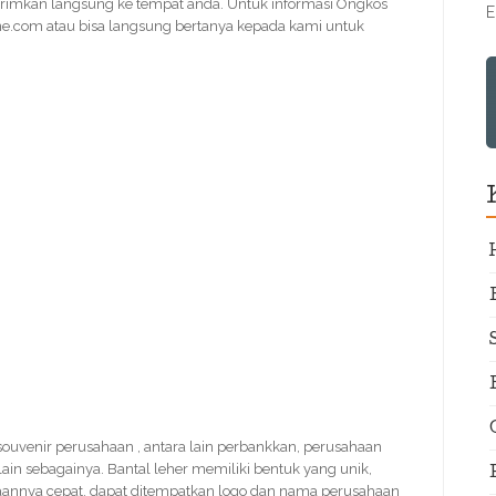
irimkan langsung ke tempat anda. Untuk informasi Ongkos
E
e.com atau bisa langsung bertanya kepada kami untuk
k souvenir perusahaan , antara lain perbankkan, perusahaan
 lain sebagainya. Bantal leher memiliki bentuk yang unik,
rjaannya cepat, dapat ditempatkan logo dan nama perusahaan