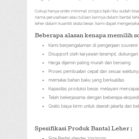
Cukup hanya order minimal 100pcs bpk/ibu sudah bisa or
nama perusahaan atau tulisan lainnya dalam bantal leh
leher dalam kuantiti skala besar, kami dapat mengerjak
Beberapa alasan kenapa memilih sou
Kami berpengalaman di pengerjaan souvenir 
Disupport oleh karyawan terampil, dukungan 
Harga dijamin paling murah dan bersaing
Proses pembuatan cepat dan sesuai waktuny
memakai bahan baku yang berkualitas
Kapasitas produksi besar, melayani mencap
Telah bekerjasama dengan beberapa ekspedis
Gratis biaya kirim untuk daerah jakarta dan b
Spesifikasi Produk Bantal Leher ;
Size Bantal standar 32x30cm,