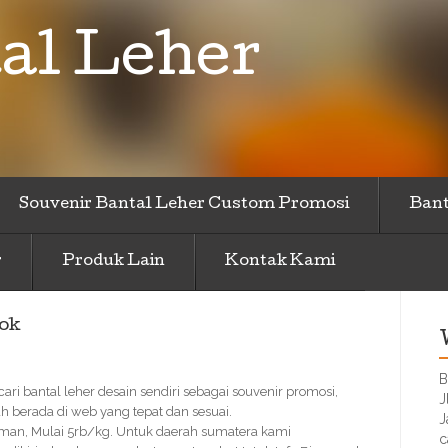
al Leher
Souvenir Bantal Leher Custom Promosi
Bant
r
Produk Lain
Kontak Kami
lok
B
cari bantal leher desain sendiri sebagai souvenir promosi,
J
 berada di web yang tepat dan sesuai.
J
Aman, Mulai 5rb/kg. Untuk daerah sumatera kami
c