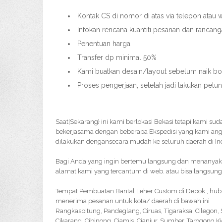
Kontak CS di nomor di atas via telepon atau
Infokan rencana kuantiti pesanan dan rancang
Penentuan harga
Transfer dp minimal 50%
Kami buatkan desain/layout sebelum naik bor
Proses pengerjaan, setelah jadi lakukan pelu
Saat|Sekarang} ini kami berlokasi Bekasi tetapi kami su
bekerjasama dengan beberapa Ekspedisi yang kami an
dilakukan dengansecara mudah ke seluruh daerah di In
Bagi Anda yang ingin bertemu langsung dan menanyakan 
alamat kami yang tercantum di web. atau bisa langsung
Tempat Pembuatan Bantal Leher Custom di Depok , hubu
menerima pesanan untuk kota/ daerah di bawah ini
Rangkasbitung, Pandeglang, Ciruas, Tigaraksa, Cilegon
Cikarang, Cibinong, Ciamis, Cianjur, Sumber, Tarogong K