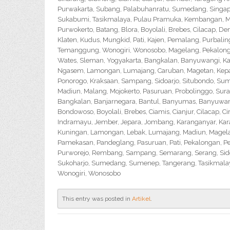
Purwakarta, Subang, Palabuhanratu, Sumedang, Singapar
Sukabumi, Tasikmalaya, Pulau Pramuka, Kembangan, Me
Purwokerto, Batang, Blora, Boyolali, Brebes, Cilacap, 
Klaten, Kudus, Mungkid, Pati, Kajen, Pemalang, Purbali
Temanggung, Wonogiri, Wonosobo, Magelang, Pekalongan,
Wates, Sleman, Yogyakarta, Bangkalan, Banyuwangi, Ka
Ngasem, Lamongan, Lumajang, Caruban, Magetan, Kepanj
Ponorogo, Kraksaan, Sampang, Sidoarjo, Situbondo, Sume
Madiun, Malang, Mojokerto, Pasuruan, Probolinggo, Sur
Bangkalan, Banjarnegara, Bantul, Banyumas, Banyuwangi,
Bondowoso, Boyolali, Brebes, Ciamis, Cianjur, Cilacap, 
Indramayu, Jember, Jepara, Jombang, Karanganyar, Kara
Kuningan, Lamongan, Lebak, Lumajang, Madiun, Magelan
Pamekasan, Pandeglang, Pasuruan, Pati, Pekalongan, P
Purworejo, Rembang, Sampang, Semarang, Serang, Sido
Sukoharjo, Sumedang, Sumenep, Tangerang, Tasikmalay
Wonogiri, Wonosobo
This entry was posted in
Artikel
.