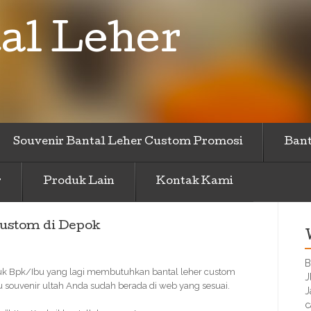
al Leher
Souvenir Bantal Leher Custom Promosi
Bant
r
Produk Lain
Kontak Kami
ustom di Depok
B
uk Bpk/Ibu yang lagi membutuhkan bantal leher custom
J
 souvenir ultah Anda sudah berada di web yang sesuai.
J
c