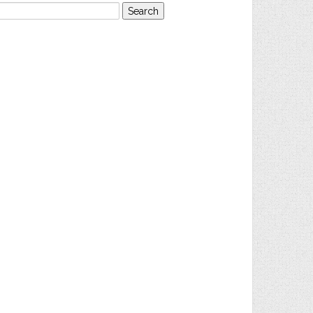
earch
or: