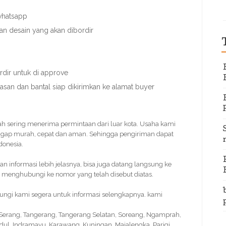
 whatsapp
an desain yang akan dibordir
dir untuk di approve
nasan dan bantal siap dikirimkan ke alamat buyer
dah sering menerima permintaan dari luar kota. Usaha kami
ggap murah, cepat dan aman. Sehingga pengiriman dapat
donesia.
informasi lebih jelasnya, bisa juga datang langsung ke
 menghubungi ke nomor yang telah disebut diatas.
ngi kami segera untuk informasi selengkapnya. kami
, Serang, Tangerang, Tangerang Selatan, Soreang, Ngamprah,
idul, Indramayu, Karawang, Kuningan, Majalengka, Parigi,