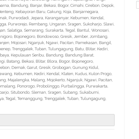
S
na, Bandung, Banjar, Bekasi, Bogor, Cimahi, Cirebon, Depok,
f
nteng, Kebayoran Baru, Cakung, Koja, Banjarnegara,
Demak, Purwodadi, Jepara, Karanganyar, Kebumen, Kendal,
ngga, Purworejo, Rembang, Ungaran, Sragen, Sukoharjo, Slawi,
 Salatiga, Semarang, Surakarta, Tegal, Bantul, Wonosari,
nigoro, Bojonegoro, Bondowoso, Gresik, Jember, Jombang,
en, Mojosari, Nganjuk, Ngawi, Pacitan, Pamekasan, Bangil,
nep, Trenggalek, Tuban, Tulungagung, Batu, Blitar, Kediri,
abaya, Kepulauan Seribu, Bandung, Bandung Barat,
 Batang, Bekasi, Blitar, Blora, Bogor, Bojonegoro,
Cirebon, Demak, Garut, Gresik, Grobogan, Gunung Kidul,
wang, Kebumen, Kediri, Kendal, Klaten, Kudus, Kulon Progo,
g, Majalengka, Malang, Mojokerto, Nganjuk, Ngawi, Pacitan,
emalang, Ponorogo, Probolinggo, Purbalingga, Purwakarta,
arjo, Situbondo, Sleman, Sragen, Subang, Sukabumi,
a, Tegal, Temanggung, Trenggalek, Tuban, Tulungagung,