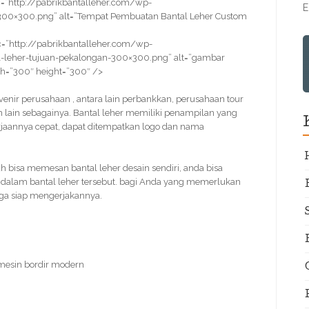
=”http://pabrikbantalleher.com/wp-
E
300×300.png” alt=”Tempat Pembuatan Bantal Leher Custom
=”http://pabrikbantalleher.com/wp-
-leher-tujuan-pekalongan-300×300.png” alt=”gambar
h=”300″ height=”300″ />
ouvenir perusahaan , antara lain perbankkan, perusahaan tour
 lain sebagainya. Bantal leher memiliki penampilan yang
erjaannya cepat, dapat ditempatkan logo dan nama
isa memesan bantal leher desain sendiri, anda bisa
a dalam bantal leher tersebut. bagi Anda yang memerlukan
juga siap mengerjakannya.
 mesin bordir modern