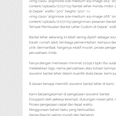
<img class=”alignnone size-medium wp-image-184″ src
content/uploads/2017/05/bantal-leher-honda-motor-
di Depok” width=”300″ height=”300″ />
<img class=”alignnone size-medium wp-image-168″ src
content/uploads/2017/05/pengiriman-pesanan-bantal
Tempat Pembuatan Bantal Leher Custom di Depok” widt
Bantal leher sekarang ini telah sering dipilih sebagai s
travel, rumah sakit, lembaga pemerintahan, kampus dan
unik, bermanfaat, harganya relatif murah, proses peng
perusahaan Anda.
hanya dengan memesan minimal 100pcs bpk/ibu sudah b
meletakkan logo, nama perusahaan atau tulisan lainny
souvenir bantal leher dalam kuantiti skala besar, kami 
8 alasan kenapa memilih souvenir bantal leher di kami ;
Kami berpengalaman di pengerjaan souvenir bantal
Disupport oleh pekerja terampil, dukungan mesin jahit,
Proses pengerjaan cepat dan tepat waktu
Penggunaan bahan baku yang berkualitas
Harga dijamin paling murah dan bersaing