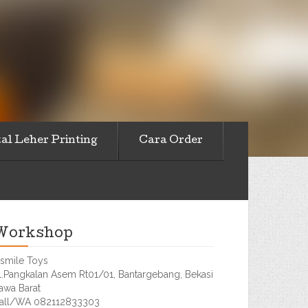
al Leher Printing
Cara Order
Workshop
smile Toys
l.Pangkalan Asem Rt01/01, Bantargebang, Bekasi
awa Barat
all/WA 082112833303