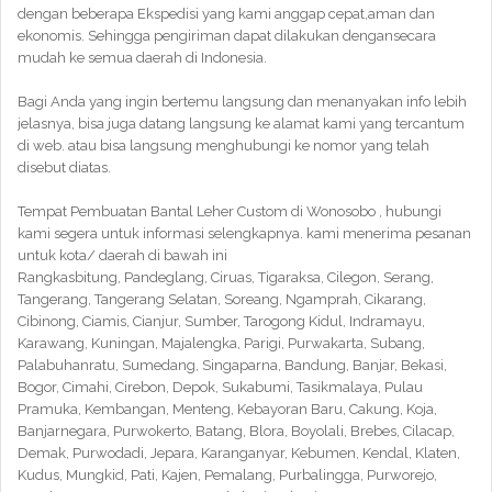
dengan beberapa Ekspedisi yang kami anggap cepat,aman dan
ekonomis. Sehingga pengiriman dapat dilakukan dengansecara
mudah ke semua daerah di Indonesia.
Bagi Anda yang ingin bertemu langsung dan menanyakan info lebih
jelasnya, bisa juga datang langsung ke alamat kami yang tercantum
di web. atau bisa langsung menghubungi ke nomor yang telah
disebut diatas.
Tempat Pembuatan Bantal Leher Custom di Wonosobo , hubungi
kami segera untuk informasi selengkapnya. kami menerima pesanan
untuk kota/ daerah di bawah ini
Rangkasbitung, Pandeglang, Ciruas, Tigaraksa, Cilegon, Serang,
Tangerang, Tangerang Selatan, Soreang, Ngamprah, Cikarang,
Cibinong, Ciamis, Cianjur, Sumber, Tarogong Kidul, Indramayu,
Karawang, Kuningan, Majalengka, Parigi, Purwakarta, Subang,
Palabuhanratu, Sumedang, Singaparna, Bandung, Banjar, Bekasi,
Bogor, Cimahi, Cirebon, Depok, Sukabumi, Tasikmalaya, Pulau
Pramuka, Kembangan, Menteng, Kebayoran Baru, Cakung, Koja,
Banjarnegara, Purwokerto, Batang, Blora, Boyolali, Brebes, Cilacap,
Demak, Purwodadi, Jepara, Karanganyar, Kebumen, Kendal, Klaten,
Kudus, Mungkid, Pati, Kajen, Pemalang, Purbalingga, Purworejo,