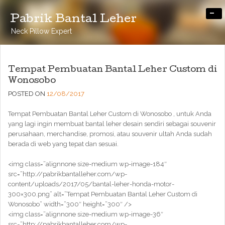
-
Pabrik Bantal Leher
Neck Pillow Expert
Tempat Pembuatan Bantal Leher Custom di
Wonosobo
POSTED ON
12/08/2017
Tempat Pembuatan Bantal Leher Custom di Wonosobo , untuk Anda
yang lagi ingin membuat bantal leher desain sendiri sebagai souvenir
perusahaan, merchandise, promosi, atau souvenir ultah Anda sudah
berada di web yang tepat dan sesuai.
<img class=”alignnone size-medium wp-image-184″
src=”http://pabrikbantalleher.com/wp-
content/uploads/2017/05/bantal-leher-honda-motor-
300×300.png” alt=”Tempat Pembuatan Bantal Leher Custom di
Wonosobo” width=”300″ height=”300″ />
<img class=”alignnone size-medium wp-image-36″
src=”http://pabrikbantalleher.com/wp-