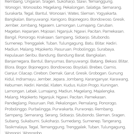
Rembang, Ungaran, Sragen, Sukoharjo, Slawi, Temanggung,
Wonogiri, Wonosobo, Magelang, Pekalongan, Salatiga, Semarang,
Surakarta, Tegal, Bantul, Wonosari, Wates, Sleman, Yogyakarta,
Bangkalan, Banyuwangi, Kanigoro, Bojonegoro, Bondowoso, Gresik,
Jember, Jombang, Ngasem, Lamongan, Lumajang, Caruban,
Magetan, Kepanjen, Mojosari, Nganjuk, Ngawi, Pacitan, Pamekasan,
Bangil, Ponorogo, Kraksaan, Sampang, Sidoarjo, Situbondo,
Sumenep, Trenggalek, Tuban, Tulungagung, Batu, Blitar, Kediri,
Madiun, Malang, Mojokerto, Pasuruan, Probolinggo, Surabaya,
Kepulauan Seribu, Bandung, Bandung Barat, Bangkalan,
Banjarnegara, Bantul, Banyumas, Banyuwangi, Batang, Bekasi, Blitar,
Blora, Bogor, Bojonegoro, Bondowoso, Boyolali, Brebes, Ciamis,
Cianjur, Cilacap, Cirebon, Demak, Garut, Gresik, Grobogan, Gunung
Kidul, Indramayu, Jember, Jepara, Jombang, Karanganyar, Karawang,
Kebumen, Kediri, Kendal, Klaten, Kudus, Kulon Progo, Kuningan,
Lamongan, Lebak, Lumajang, Madiun, Magelang, Majalengka,
Malang, Mojokerto, Nganjuk, Ngawi, Pacitan, Pamekasan,
Pandeglang, Pasuruan, Pati, Pekalongan, Pemalang, Ponorogo,
Probolinggo, Purbalingga, Purwakarta, Purworejo, Rembang,
Sampang, Semarang, Serang, Sidoarjo, Situbondo, Sleman, Sragen,
Subang, Sukabumi, Sukoharjo, Sumedang, Sumenep, Tangerang,
Tasikmalaya, Tegal, Temanggung, Trenggalek, Tuban, Tulungagung,
Wonogiri, Wonosobo