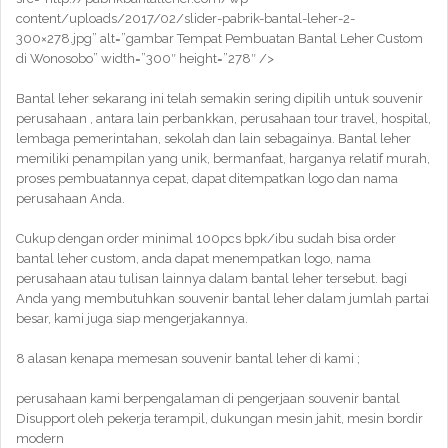
content/uploads/2017/02/slider-pabrik-bantal-leher-2-
300×278.jpg” alt=”gambar Tempat Pembuatan Bantal Leher Custom
di Wonosobo” width=”300″ height=”278″ />
Bantal leher sekarang ini telah semakin sering dipilih untuk souvenir
perusahaan , antara lain perbankkan, perusahaan tour travel, hospital,
lembaga pemerintahan, sekolah dan lain sebagainya. Bantal leher
memiliki penampilan yang unik, bermanfaat, harganya relatif murah,
proses pembuatannya cepat, dapat ditempatkan logo dan nama
perusahaan Anda.
Cukup dengan order minimal 100pcs bpk/ibu sudah bisa order
bantal leher custom, anda dapat menempatkan logo, nama
perusahaan atau tulisan lainnya dalam bantal leher tersebut. bagi
Anda yang membutuhkan souvenir bantal leher dalam jumlah partai
besar, kami juga siap mengerjakannya.
8 alasan kenapa memesan souvenir bantal leher di kami ;
perusahaan kami berpengalaman di pengerjaan souvenir bantal
Disupport oleh pekerja terampil, dukungan mesin jahit, mesin bordir
modern