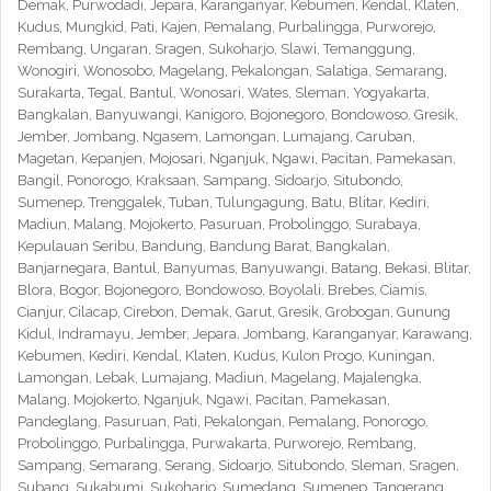
Demak, Purwodadi, Jepara, Karanganyar, Kebumen, Kendal, Klaten,
Kudus, Mungkid, Pati, Kajen, Pemalang, Purbalingga, Purworejo,
Rembang, Ungaran, Sragen, Sukoharjo, Slawi, Temanggung,
Wonogiri, Wonosobo, Magelang, Pekalongan, Salatiga, Semarang,
Surakarta, Tegal, Bantul, Wonosari, Wates, Sleman, Yogyakarta,
Bangkalan, Banyuwangi, Kanigoro, Bojonegoro, Bondowoso, Gresik,
Jember, Jombang, Ngasem, Lamongan, Lumajang, Caruban,
Magetan, Kepanjen, Mojosari, Nganjuk, Ngawi, Pacitan, Pamekasan,
Bangil, Ponorogo, Kraksaan, Sampang, Sidoarjo, Situbondo,
Sumenep, Trenggalek, Tuban, Tulungagung, Batu, Blitar, Kediri,
Madiun, Malang, Mojokerto, Pasuruan, Probolinggo, Surabaya,
Kepulauan Seribu, Bandung, Bandung Barat, Bangkalan,
Banjarnegara, Bantul, Banyumas, Banyuwangi, Batang, Bekasi, Blitar,
Blora, Bogor, Bojonegoro, Bondowoso, Boyolali, Brebes, Ciamis,
Cianjur, Cilacap, Cirebon, Demak, Garut, Gresik, Grobogan, Gunung
Kidul, Indramayu, Jember, Jepara, Jombang, Karanganyar, Karawang,
Kebumen, Kediri, Kendal, Klaten, Kudus, Kulon Progo, Kuningan,
Lamongan, Lebak, Lumajang, Madiun, Magelang, Majalengka,
Malang, Mojokerto, Nganjuk, Ngawi, Pacitan, Pamekasan,
Pandeglang, Pasuruan, Pati, Pekalongan, Pemalang, Ponorogo,
Probolinggo, Purbalingga, Purwakarta, Purworejo, Rembang,
Sampang, Semarang, Serang, Sidoarjo, Situbondo, Sleman, Sragen,
Subang, Sukabumi, Sukoharjo, Sumedang, Sumenep, Tangerang,