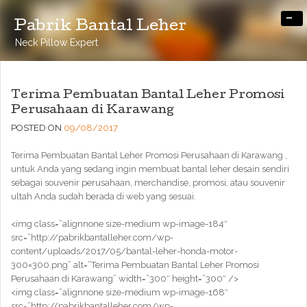
-
Pabrik Bantal Leher
Neck Pillow Expert
Terima Pembuatan Bantal Leher Promosi
Perusahaan di Karawang
POSTED ON
09/08/2017
Terima Pembuatan Bantal Leher Promosi Perusahaan di Karawang ,
untuk Anda yang sedang ingin membuat bantal leher desain sendiri
sebagai souvenir perusahaan, merchandise, promosi, atau souvenir
ultah Anda sudah berada di web yang sesuai.
<img class=”alignnone size-medium wp-image-184″
src=”http://pabrikbantalleher.com/wp-
content/uploads/2017/05/bantal-leher-honda-motor-
300×300.png” alt=”Terima Pembuatan Bantal Leher Promosi
Perusahaan di Karawang” width=”300″ height=”300″ />
<img class=”alignnone size-medium wp-image-168″
src=”http://pabrikbantalleher.com/wp-