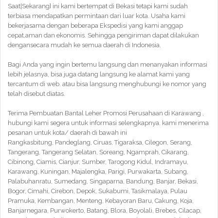
Saat|Sekarang} ini kami bertempat di Bekasi tetapi kami sudah
terbiasa mendapatkan permintaan dari luar kota. Usaha kami
bekerjasama dengan beberapa Ekspedisi yang kami anggap
cepat,aman dan ekonomis. Sehingga pengiriman dapat dilakukan
dengansecara mudah ke semua daerah di Indonesia.
Bagi Anda yang ingin bertemu langsung dan menanyakan informasi
lebih jelasnya, bisa juga datang langsung ke alamat kami yang
tercantum di web. atau bisa langsung menghubungi ke nomor yang
telah disebut diatas.
Terima Pembuatan Bantal Leher Promosi Perusahaan di Karawang ,
hubungi kami segera untuk informasi selengkapnya. kami menerima
pesanan untuk kota/ daerah di bawah ini
Rangkasbitung, Pandeglang, Ciruas, Tigaraksa, Cilegon, Serang,
Tangerang, Tangerang Selatan, Soreang, Ngamprah, Cikarang,
Cibinong, Ciamis, Cianjur, Sumber, Tarogong Kidul, Indramayu,
Karawang, Kuningan, Majalengka, Parigi, Purwakarta, Subang,
Palabuhanratu, Sumedang, Singaparna, Bandung, Banjar, Bekasi,
Bogor, Cimahi, Cirebon, Depok, Sukabumi, Tasikmalaya, Pulau
Pramuka, Kembangan, Menteng, Kebayoran Baru, Cakung, Koja,
Banjarnegara, Purwokerto, Batang, Blora, Boyolali, Brebes, Cilacap,