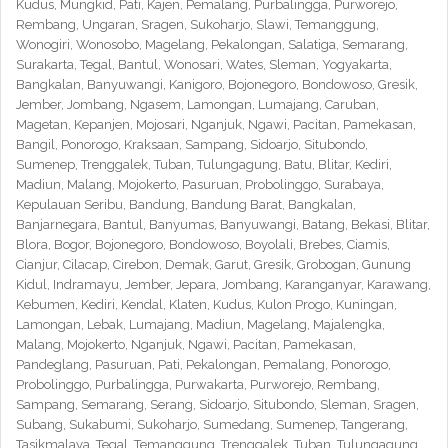
Kudus, Mungkid, Pati, Kajen, Pemalang, Purbalingga, Purworejo,
Rembang, Ungaran, Sragen, Sukoharjo, Slawi, Temanggung,
Wonogiri, Wonosobo, Magelang, Pekalongan, Salatiga, Semarang,
Surakarta, Tegal, Bantul, Wonosari, Wates, Sleman, Yogyakarta,
Bangkalan, Banyuwangi, Kanigoro, Bojonegoro, Bondowoso, Gresik,
Jember, Jombang, Ngasem, Lamongan, Lumajang, Caruban,
Magetan, Kepanjen, Mojosari, Nganjuk, Ngawi, Pacitan, Pamekasan,
Bangil, Ponorogo, Kraksaan, Sampang, Sidoarjo, Situbondo,
Sumenep, Trenggalek, Tuban, Tulungagung, Batu, Blitar, Kediri,
Madiun, Malang, Mojokerto, Pasuruan, Probolinggo, Surabaya,
Kepulauan Seribu, Bandung, Bandung Barat, Bangkalan,
Banjarnegara, Bantul, Banyumas, Banyuwangi, Batang, Bekasi, Blitar,
Blora, Bogor, Bojonegoro, Bondowoso, Boyolali, Brebes, Ciamis,
Cianjur, Cilacap, Cirebon, Demak, Garut, Gresik, Grobogan, Gunung
Kidul, Indramayu, Jember, Jepara, Jombang, Karanganyar, Karawang,
Kebumen, Kediri, Kendal, Klaten, Kudus, Kulon Progo, Kuningan,
Lamongan, Lebak, Lumajang, Madiun, Magelang, Majalengka,
Malang, Mojokerto, Nganjuk, Ngawi, Pacitan, Pamekasan,
Pandeglang, Pasuruan, Pati, Pekalongan, Pemalang, Ponorogo,
Probolinggo, Purbalingga, Purwakarta, Purworejo, Rembang,
Sampang, Semarang, Serang, Sidoarjo, Situbondo, Sleman, Sragen,
Subang, Sukabumi, Sukoharjo, Sumedang, Sumenep, Tangerang,
Tasikmalaya, Tegal, Temanggung, Trenggalek, Tuban, Tulungagung,