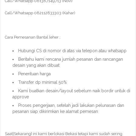
Call/Whatsapp 081387149713 (Novi)
Call/Whatsapp 082112833303 (Kahar)
Cara Pemesanan Bantal leher ;
Hubungi CS di nomor di atas via telepon atau whatsapp
Beritahu kami rencana jumlah pesanan dan rancangan
desain yang akan dibuat
Penentuan harga
Transfer dp minimal 50%
Kami buatkan desain/layout sebelum naik bordir untuk di
approve
Proses pengerjaan, setelah jadi lakukan pelunasan dan
pesanan siap dikirimkan ke alamat pemesan
Saat|Sekarang} ini kami berlokasi Bekasi tetapi kami sudah sering