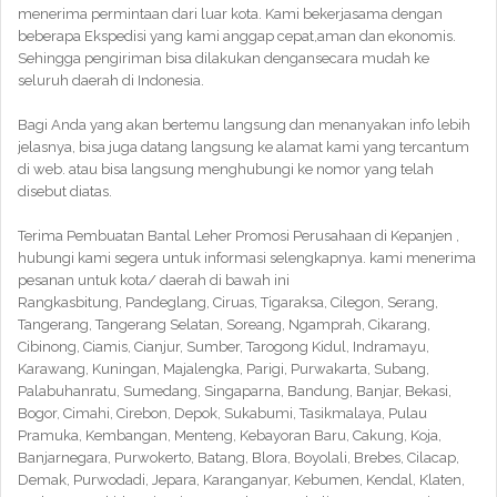
menerima permintaan dari luar kota. Kami bekerjasama dengan
beberapa Ekspedisi yang kami anggap cepat,aman dan ekonomis.
Sehingga pengiriman bisa dilakukan dengansecara mudah ke
seluruh daerah di Indonesia.
Bagi Anda yang akan bertemu langsung dan menanyakan info lebih
jelasnya, bisa juga datang langsung ke alamat kami yang tercantum
di web. atau bisa langsung menghubungi ke nomor yang telah
disebut diatas.
Terima Pembuatan Bantal Leher Promosi Perusahaan di Kepanjen ,
hubungi kami segera untuk informasi selengkapnya. kami menerima
pesanan untuk kota/ daerah di bawah ini
Rangkasbitung, Pandeglang, Ciruas, Tigaraksa, Cilegon, Serang,
Tangerang, Tangerang Selatan, Soreang, Ngamprah, Cikarang,
Cibinong, Ciamis, Cianjur, Sumber, Tarogong Kidul, Indramayu,
Karawang, Kuningan, Majalengka, Parigi, Purwakarta, Subang,
Palabuhanratu, Sumedang, Singaparna, Bandung, Banjar, Bekasi,
Bogor, Cimahi, Cirebon, Depok, Sukabumi, Tasikmalaya, Pulau
Pramuka, Kembangan, Menteng, Kebayoran Baru, Cakung, Koja,
Banjarnegara, Purwokerto, Batang, Blora, Boyolali, Brebes, Cilacap,
Demak, Purwodadi, Jepara, Karanganyar, Kebumen, Kendal, Klaten,