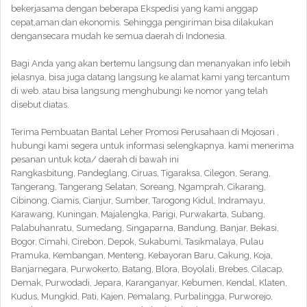
bekerjasama dengan beberapa Ekspedisi yang kami anggap
cepat,aman dan ekonomis. Sehingga pengiriman bisa dilakukan
dengansecara mudah ke semua daerah di Indonesia.
Bagi Anda yang akan bertemu langsung dan menanyakan info lebih
jelasnya, bisa juga datang langsung ke alamat kami yang tercantum
di web. atau bisa langsung menghubungi ke nomor yang telah
disebut diatas.
Terima Pembuatan Bantal Leher Promosi Perusahaan di Mojosari ,
hubungi kami segera untuk informasi selengkapnya. kami menerima
pesanan untuk kota/ daerah di bawah ini
Rangkasbitung, Pandeglang, Ciruas, Tigaraksa, Cilegon, Serang,
Tangerang, Tangerang Selatan, Soreang, Ngamprah, Cikarang,
Cibinong, Ciamis, Cianjur, Sumber, Tarogong Kidul, Indramayu,
Karawang, Kuningan, Majalengka, Parigi, Purwakarta, Subang,
Palabuhanratu, Sumedang, Singaparna, Bandung, Banjar, Bekasi,
Bogor, Cimahi, Cirebon, Depok, Sukabumi, Tasikmalaya, Pulau
Pramuka, Kembangan, Menteng, Kebayoran Baru, Cakung, Koja,
Banjarnegara, Purwokerto, Batang, Blora, Boyolali, Brebes, Cilacap,
Demak, Purwodadi, Jepara, Karanganyar, Kebumen, Kendal, Klaten,
Kudus, Mungkid, Pati, Kajen, Pemalang, Purbalingga, Purworejo,