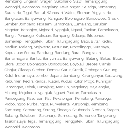
Rembang, Ungaran, Sragen, Sukoharjo, Slawi, Temanggung,
Wonogiri, Wonosobo, Magelang, Pekalongan, Salatiga, Semarang,
Surakarta, Tegal, Bantul, Wonosari, Wates, Sleman, Yogyakarta,
Bangkalan, Banyuwangi, Kanigoro, Bojonegoro, Bondowoso, Gresik,
Jember, Jombang, Ngasem, Lamongan, Lumajang, Caruban,
Magetan, Kepanjen, Mojosari, Nganjuk, Ngawi, Pacitan, Pamekasan,
Bangil, Ponorogo, Kraksaan, Sampang, Sidoarjo, Situbondo,
Sumenep, Trenggalek, Tuban, Tulungagung, Batu, Blitar, Kediri,
Madiun, Malang, Mojokerto, Pasuruan, Probolinggo, Surabaya,
Kepulauan Seribu, Bandung, Bandung Barat, Bangkalan,
Banjarnegara, Bantul, Banyumas, Banyuwangi, Batang, Bekasi, Blitar,
Blora, Bogor, Bojonegoro, Bondowoso, Boyolali, Brebes, Ciamis,
Cianjur, Cilacap, Cirebon, Demak, Garut, Gresik, Grobogan, Gunung
Kidul, Indramayu, Jember, Jepara, Jombang, Karanganyar, Karawang,
Kebumen, Kediri, Kendal, Klaten, Kudus, Kulon Progo, Kuningan,
Lamongan, Lebak, Lumajang, Madiun, Magelang, Majalengka,
Malang, Mojokerto, Nganjuk, Ngawi, Pacitan, Pamekasan,
Pandeglang, Pasuruan, Pati, Pekalongan, Pemalang, Ponorogo,
Probolinggo, Purbalingga, Purwakarta, Purworejo, Rembang,
Sampang, Semarang, Serang, Sidoarjo, Situbondo, Sleman, Sragen,
Subang, Sukabumi, Sukoharjo, Sumedang, Sumenep, Tangerang,
Tasikmalaya, Tegal, Temanggung, Trenggalek, Tuban, Tulungagung,
Wonogiri, Wonosobo