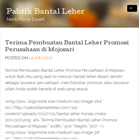
-
Pabrik Bantal Leher
Neck Pillow Expert
Terima Pembuatan Bantal Leher Promosi
Perusahaan di Mojosari
POSTED ON
14/08/2017
Terima Pembuatan Bantal Leher Promosi Perusahaan di Mojosari ,
untuk Bpk/Ibu yang saat ini mencari bantal leher desain sendiri
sebagai souvenir perusahaan, merchandise, promosi, atau souvenir
ultah Anda sudah berada di web yang sesuai.
<img class=”alignnone size-medium wp-image-184″
src=”http://pabrikbantalleher.com/wp-
content/uploads/2017/05/bantal-leher-honda-motor-
300×300.png” alt=”Terima Pembuatan Bantal Leher Promosi
Perusahaan di Mojosari” width=”300″ height=”300″ />
<img class=”alignnone size-medium wp-image-36″
src=”http://pabrikbantalleher.com/wp-