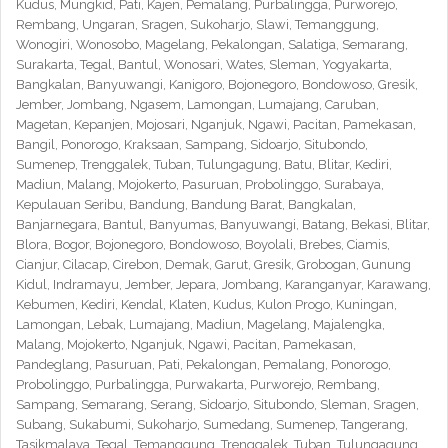
Kudus, Mungkid, Pati, Kajen, Pemalang, Purbalingga, Purworejo,
Rembang, Ungaran, Sragen, Sukoharjo, Slawi, Temanggung,
Wonogiri, Wonosobo, Magelang, Pekalongan, Salatiga, Semarang,
Surakarta, Tegal, Bantul, Wonosari, Wates, Sleman, Yogyakarta,
Bangkalan, Banyuwangi, Kanigoro, Bojonegoro, Bondowoso, Gresik,
Jember, Jombang, Ngasem, Lamongan, Lumajang, Caruban,
Magetan, Kepanjen, Mojosari, Nganjuk, Ngawi, Pacitan, Pamekasan,
Bangil, Ponorogo, Kraksaan, Sampang, Sidoarjo, Situbondo,
Sumenep, Trenggalek, Tuban, Tulungagung, Batu, Blitar, Kediri,
Madiun, Malang, Mojokerto, Pasuruan, Probolinggo, Surabaya,
Kepulauan Seribu, Bandung, Bandung Barat, Bangkalan,
Banjarnegara, Bantul, Banyumas, Banyuwangi, Batang, Bekasi, Blitar,
Blora, Bogor, Bojonegoro, Bondowoso, Boyolali, Brebes, Ciamis,
Cianjur, Cilacap, Cirebon, Demak, Garut, Gresik, Grobogan, Gunung
Kidul, Indramayu, Jember, Jepara, Jombang, Karanganyar, Karawang,
Kebumen, Kediri, Kendal, Klaten, Kudus, Kulon Progo, Kuningan,
Lamongan, Lebak, Lumajang, Madiun, Magelang, Majalengka,
Malang, Mojokerto, Nganjuk, Ngawi, Pacitan, Pamekasan,
Pandeglang, Pasuruan, Pati, Pekalongan, Pemalang, Ponorogo,
Probolinggo, Purbalingga, Purwakarta, Purworejo, Rembang,
Sampang, Semarang, Serang, Sidoarjo, Situbondo, Sleman, Sragen,
Subang, Sukabumi, Sukoharjo, Sumedang, Sumenep, Tangerang,
Tasikmalaya, Tegal, Temanggung, Trenggalek, Tuban, Tulungagung,