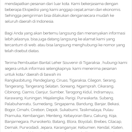
mendapatkan pesanan dari luar kota. Kami bekerjasama dengan
beberapa Ekspedisi yang kami anggap cepat,aman dan ekonomis.
Sehingga pengiriman bisa dilakukan dengansecara mudah ke
seluruh daerah di Indonesia.
Bagi Anda yang akan bertemu langsung dan menanyakan informasi
lebih jelasnya, bisa juga datang langsung ke alamat kami yang
tercantum di web. atau bisa langsung menghubungi ke nomor yang
telah disebut diatas.
Terima Pembuatan Bantal Leher Souvenir di Tigaraksa , hubungi kami
segera untuk informasi selengkapnya. kami menerima pesanan
untuk kota/ daerah di bawah ini
Rangkasbitung, Pandeglang, Ciruas, Tigaraksa, Cilegon, Serang,
Tangerang, Tangerang Selatan, Soreang, Ngamprah, Cikarang,
Cibinong, Ciamis, Cianjur, Sumber, Tarogong Kidul, Indramayu,
Karawang, Kuningan, Majalengka, Parigi, Purwakarta, Subang,
Palabuhanratu, Sumedang, Singaparna, Bandung, Banjar, Bekasi,
Bogor, Cimahi, Cirebon, Depok, Sukabumi, Tasikmalaya, Pulau
Pramuka, Kembangan, Menteng, Kebayoran Baru, Cakung, Koja,
Banjarnegara, Purwokerto, Batang, Blora, Boyolali, Brebes, Cilacap,
Demak, Purwodadi, Jepara, Karanganyar, Kebumen, Kendal, Klaten,