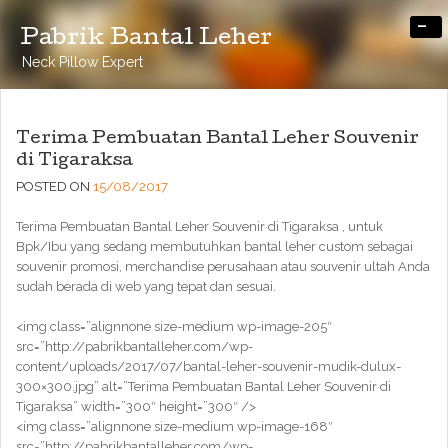
-
Pabrik Bantal Leher
Neck Pillow Expert
Terima Pembuatan Bantal Leher Souvenir
di Tigaraksa
POSTED ON
15/08/2017
Terima Pembuatan Bantal Leher Souvenir di Tigaraksa , untuk
Bpk/Ibu yang sedang membutuhkan bantal leher custom sebagai
souvenir promosi, merchandise perusahaan atau souvenir ultah Anda
sudah berada di web yang tepat dan sesuai.
<img class=”alignnone size-medium wp-image-205″
src=”http://pabrikbantalleher.com/wp-
content/uploads/2017/07/bantal-leher-souvenir-mudik-dulux-
300×300.jpg” alt=”Terima Pembuatan Bantal Leher Souvenir di
Tigaraksa” width=”300″ height=”300″ />
<img class=”alignnone size-medium wp-image-168″
src=”http://pabrikbantalleher.com/wp-