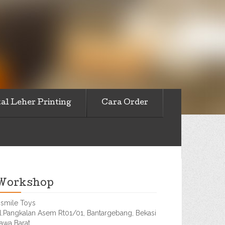
al Leher Printing
Cara Order
Workshop
smile Toys
l.Pangkalan Asem Rt01/01, Bantargebang, Bekasi
awa Barat