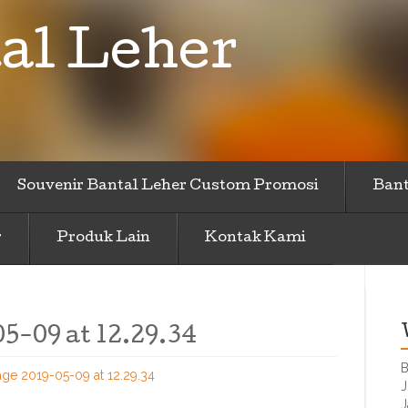
al Leher
Souvenir Bantal Leher Custom Promosi
Bant
r
Produk Lain
Kontak Kami
-09 at 12.29.34
B
e 2019-05-09 at 12.29.34
J
J