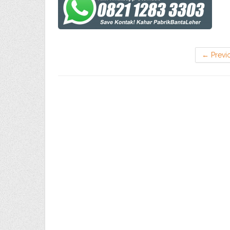
←
Previ