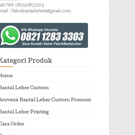
all/WA 082112833303
mail : Pabrikbantalleher[at]gmail.com
Kategori Produk
Home
Bantal Leher Custom
Souvenir Bantal Leher Custom Promosi
Bantal Leher Printing
Cara Order