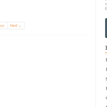
c
E
ous
Next
→