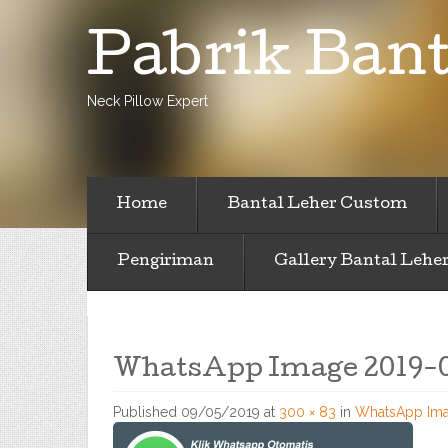
Pabrik Bant
Neck Pillow Expert
Home
Bantal Leher Custom
Pengiriman
Gallery Bantal Lehe
WhatsApp Image 2019-05
Published
09/05/2019
at
300 × 83
in
WhatsApp Imag