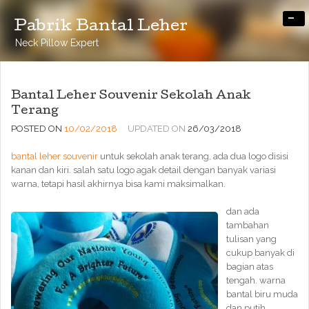
-
Pabrik Bantal Leher
Neck Pillow Expert
Bantal Leher Souvenir Sekolah Anak
Terang
POSTED ON
10/02/2018
UPDATED ON
26/03/2018
bantal leher souvenir
untuk sekolah anak terang, ada dua logo disisi
kanan dan kiri. salah satu logo agak detail dengan banyak variasi
warna, tetapi hasil akhirnya bisa kami maksimalkan.
dan ada
tambahan
tulisan yang
cukup banyak di
bagian atas
tengah. warna
bantal biru muda
dan putih.