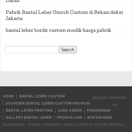
Darah
Pabrik Bantal Leher Umroh Custom di Bekasi dekat
Jakarta
bantal leher bordir custom mudik harga pabrik
Search
for:
HOME
BANTAL LEHER CUSTOM
PROUDLY POWERED
SOUVENIR BANTAL LEHER CUSTOM PROMOSI
BY
BANTAL LEHER PRINTING
CARA ORDER
PENGIRIMAN
GALLERY BANTAL LEHER
PRODUK LAIN
KONTAK KAMI
WORDPRESS
THEME: EVENTBRITE SINGLE EVENT BY
VOCE PLATFORMS
.