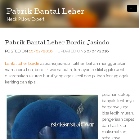
-
Pabrik Bantal Leher
Neck Pillow Expert
Pabrik Bantal Leher Bordir Jasindo
POSTED ON
10/02/2018
UPDATED ON
30/04/2018
bantal leher bordir
asuransi jasindo , pilihan bahan menggunakan
warna biru bca, bordir 1 warna putih, lumayan sedikit agak rumit
dikarenakan ukuran huruf yang agak kecil dan pilihan font yg agak
keriting dan tipis.
pesanan cukup
banyak, tentunya
harganya juga
bisa lebih murah.
pengerjaan cepat
dan hasil kita
maksmalkan,
sebaiknya