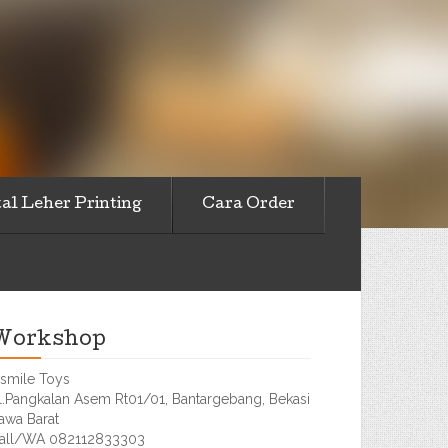
al Leher Printing
Cara Order
Workshop
smile Toys
l.Pangkalan Asem Rt01/01, Bantargebang, Bekasi
awa Barat
all/WA 082112833303