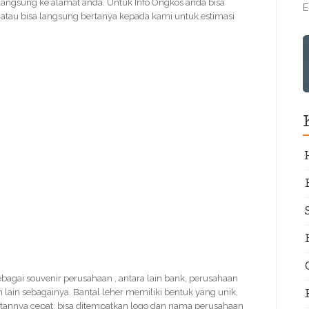
langsung ke alamat anda. Untuk Info Ongkos anda bisa
E
tau bisa langsung bertanya kepada kami untuk estimasi
sebagai souvenir perusahaan , antara lain bank, perusahaan
n lain sebagainya. Bantal leher memiliki bentuk yang unik,
atannya cepat, bisa ditempatkan logo dan nama perusahaan