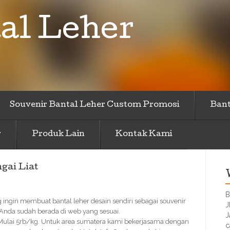
al Leher
Souvenir Bantal Leher Custom Promosi
Bant
r
Produk Lain
Kontak Kami
gai Liat
B
g ingin membuat bantal leher desain sendiri sebagai souvenir
J
 Anda sudah berada di web yang sesuai.
J
 Mulai 5rb/kg. Untuk area sumatera kami bekerjasama dengan
c