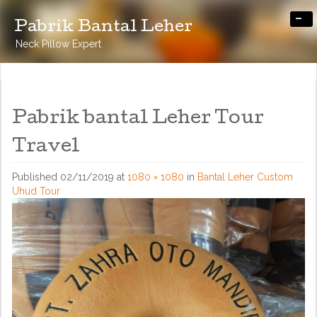
-
Pabrik Bantal Leher
Neck Pillow Expert
Pabrik bantal Leher Tour
Travel
Published
02/11/2019
at
1080 × 1080
in
Bantal Leher Custom
Uhud Tour