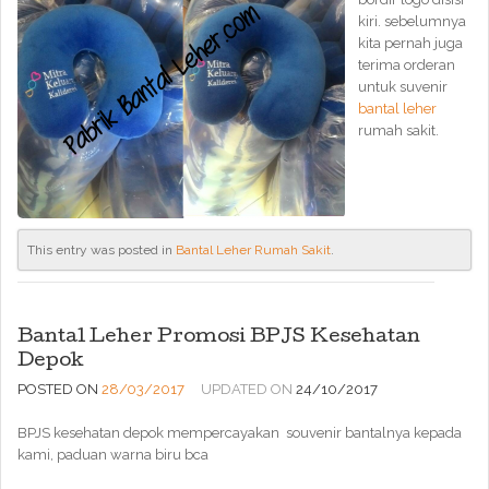
kiri. sebelumnya
kita pernah juga
terima orderan
untuk suvenir
bantal leher
rumah sakit.
This entry was posted in
Bantal Leher Rumah Sakit
.
Bantal Leher Promosi BPJS Kesehatan
Depok
POSTED ON
28/03/2017
UPDATED ON
24/10/2017
BPJS kesehatan depok mempercayakan souvenir bantalnya kepada
kami, paduan warna biru bca