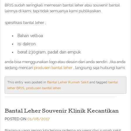
BPJS sudah seringkali memesan bantal leher atau souvenir bantal
lainnya di kami, tapi tidak semuanya kami publikasikan.
spesifikasi bantal leher ;
Bahan velboa
isi dakron
berat 230gram, padat dan empuk
anda bisa menggunakan logo atau desain dari anda sendiri. Jika anda
sedang mencari
produsen bantal leher
, langsung saja hubungi kami.
This entry was posted in
Bantal Leher Rumah Sakit
and tagged
bantal
leher BPJS
,
produsen bantal leher
.
Bantal Leher Souvenir Klinik Kecantikan
POSTED ON
01/08/2017
Biasanya yang sering kita terima orderna souvenir dari rumah sakit,