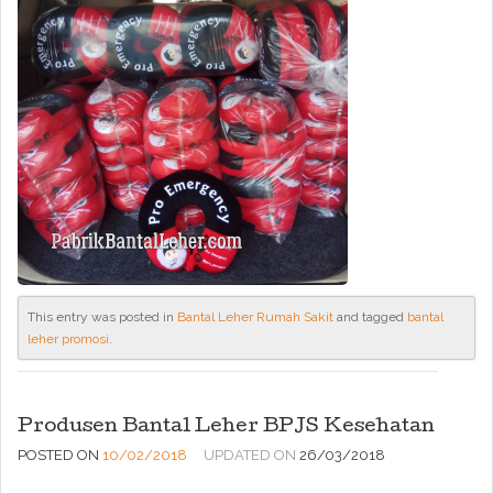
This entry was posted in
Bantal Leher Rumah Sakit
and tagged
bantal
leher promosi
.
Produsen Bantal Leher BPJS Kesehatan
POSTED ON
10/02/2018
UPDATED ON
26/03/2018