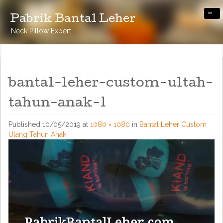
-
Pabrik Bantal Leher
Neck Pillow Expert
bantal-leher-custom-ultah-
tahun-anak-1
Published
10/05/2019
at
1080 × 1080
in
Bantal Leher Custom
Ulang Tahun Anak