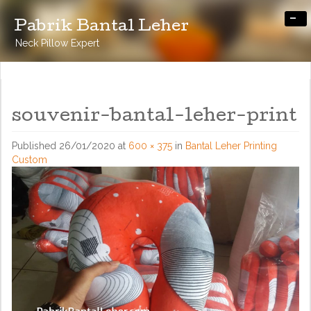
-
Pabrik Bantal Leher
Neck Pillow Expert
souvenir-bantal-leher-print
Published
26/01/2020
at
600 × 375
in
Bantal Leher Printing
Custom