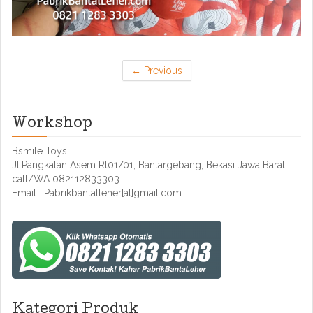
←
Previous
Workshop
Bsmile Toys
Jl.Pangkalan Asem Rt01/01, Bantargebang, Bekasi Jawa Barat
call/WA 082112833303
Email : Pabrikbantalleher[at]gmail.com
Kategori Produk